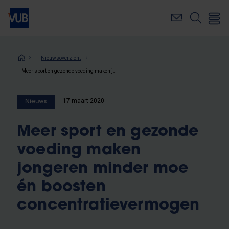
Overslaan
en
naar
de
inhoud
Kruimelpad
Nieuwsoverzicht
gaan
Meer sport en gezonde voeding maken jongeren minder moe én boosten concentratievermogen
17 maart 2020
Nieuws
Meer sport en gezonde
voeding maken
jongeren minder moe
én boosten
concentratievermogen