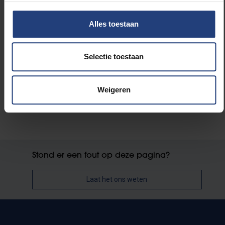
volgt daar verdere info.
Alles toestaan
Vive le geus!
*een zaalkonijntje is iemand die helpt met
Selectie toestaan
klaarzetten en opruimen in de zaal
Weigeren
Stond er een fout op deze pagina?
Laat het ons weten