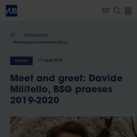
Overslaan
en
naar
de
inhoud
Kruimelpad
Nieuwsoverzicht
gaan
Meet and greet: Davide Militello, BSG praeses 2019-2020
17 maart 2020
Nieuws
Meet and greet: Davide
Militello, BSG praeses
2019-2020