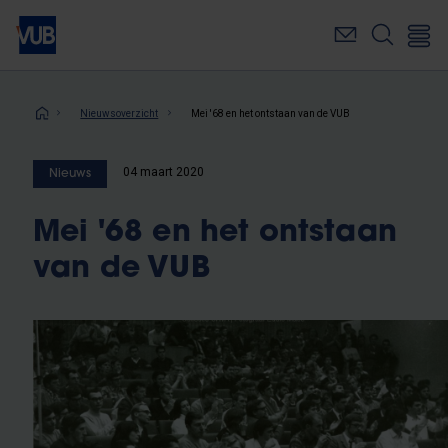
Overslaan
en
naar
de
inhoud
Kruimelpad
Nieuwsoverzicht
Mei '68 en het ontstaan van de VUB
gaan
04 maart 2020
Nieuws
Mei '68 en het ontstaan
van de VUB