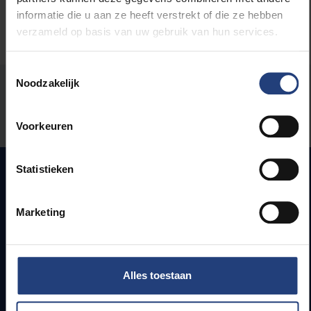
informatie die u aan ze heeft verstrekt of die ze hebben
verzameld op basis van uw gebruik van hun services.
Toestemmingsselectie
Noodzakelijk
Stond er een fout op deze pagina?
Laat het ons weten
Voorkeuren
Statistieken
Snel naar
Marketing
Webmail
Jobs
Lesroosters
Alles toestaan
Bereikbaarheid
Onderzoeksgroepen