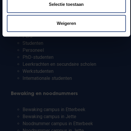
Selectie toestaan
Campusfaciliteiten
Info voor
Weigeren
Pers
Studenten
Personeel
PhD-studenten
Leerkrachten en secundaire scholen
Werkstudenten
Internationale studenten
Bewaking en noodnummers
Bewaking campus in Etterbeek
Bewaking campus in Jette
Noodnummer campus in Etterbeek
Noodnummer campus in Jette