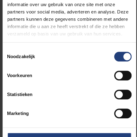
informatie over uw gebruik van onze site met onze
expressies van emotie terug te vinden kunnen
partners voor social media, adverteren en analyse. Deze
worden naar onze vroegste voorouders van
partners kunnen deze gegevens combineren met andere
landdieren.
informatie die u aan ze heeft verstrekt of die ze hebben
verzameld op basis van uw gebruik van hun services.
Lees ook
De Morgen:
Mensen onderscheiden emoties in
dierengeluiden, zeggen VUB-onderzoekers
Toestemmingsselectie
Noodzakelijk
De Redactie:
Mensen kunnen emoties herkennen
in dierengeluiden
Het Nieuwsblad:
Mensen herkennen emoties in
Voorkeuren
dierengeluiden
Statistieken
Marketing