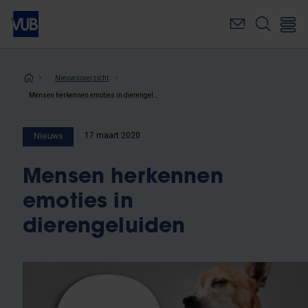
Overslaan
en
naar
de
inhoud
Kruimelpad
Nieuwsoverzicht
gaan
Mensen herkennen emoties in dierengeluiden
17 maart 2020
Nieuws
Mensen herkennen
emoties in
dierengeluiden