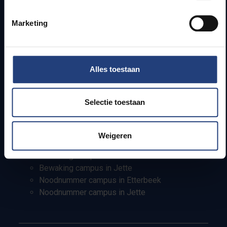
Info voor
Marketing
Pers
Studenten
Personeel
PhD-studenten
Alles toestaan
Leerkrachten en secundaire scholen
Werkstudenten
Internationale studenten
Selectie toestaan
Bewaking en noodnummers
Weigeren
Bewaking campus in Etterbeek
Bewaking campus in Jette
Noodnummer campus in Etterbeek
Noodnummer campus in Jette