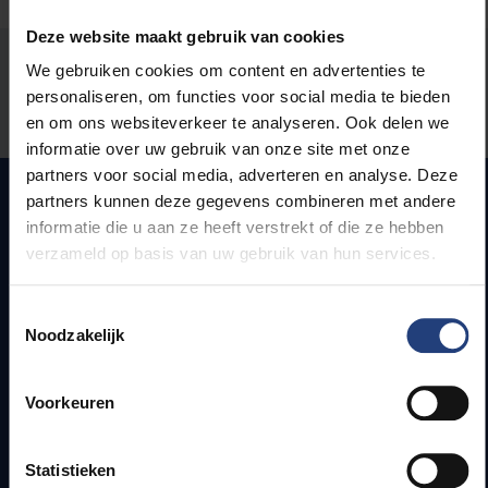
Deze website maakt gebruik van cookies
Stond er een fout op deze pagina?
We gebruiken cookies om content en advertenties te
personaliseren, om functies voor social media te bieden
Laat het ons weten
en om ons websiteverkeer te analyseren. Ook delen we
informatie over uw gebruik van onze site met onze
partners voor social media, adverteren en analyse. Deze
partners kunnen deze gegevens combineren met andere
informatie die u aan ze heeft verstrekt of die ze hebben
Snel naar
verzameld op basis van uw gebruik van hun services.
Webmail
Toestemmingsselectie
Jobs
Noodzakelijk
Lesroosters
Bereikbaarheid
Voorkeuren
Onderzoeksgroepen
Campusfaciliteiten
Statistieken