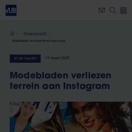
Overslaan
en
naar
de
inhoud
Kruimelpad
Nieuwsoverzicht
gaan
Modebladen verliezen terrein aan Instagram
17 maart 2020
In de media
Modebladen verliezen
terrein aan Instagram