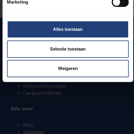
Marketing
Laat het ons weten
Alles toestaan
Snel naar
Selectie toestaan
Webmail
Jobs
Weigeren
Lesroosters
Bereikbaarheid
Onderzoeksgroepen
Campusfaciliteiten
Info voor
Pers
Studenten