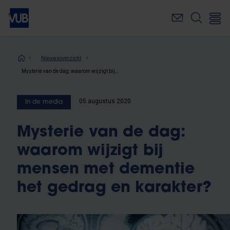
Overslaan
en
naar
de
inhoud
Kruimelpad
Nieuwsoverzicht
gaan
Mysterie van de dag: waarom wijzigt bij mensen met dementie het gedrag en karakter?
05 augustus 2020
In de media
Mysterie van de dag:
waarom wijzigt bij
mensen met dementie
het gedrag en karakter?