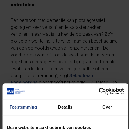
ontrafelen.
Een persoon met dementie kan plots agressief
gedrag en zeer verschillende karaktertrekken
vertonen, maar wat is nu hier de oorzaak van? Zo’n
plotse omwenteling is te wijten aan een beschadiging
van de voorhoofdskwab van onze hersenen. “De
voorhoofdskwab of frontale kwab van de hersenen
regelt ons gedrag. Een beschadiging van de frontale
kwab kan leiden tot een volledige apathie of een
complete ontremming”, zegt
Sebastiaan
Engelborghs
diensthoofd neurologie, UZ Brussel. De
verstoorde functies van de frontale kwab leiden tot
dan sociaal overdreven emotionele reacties of
sociaal ongepast gedrag. “Een persoon zal
Toestemming
Details
Over
bijvoorbeeld luidop commentaar geven over derden,
of moppen tappen tijdens een uitvaartplechtigheid.”
Er zijn ook psychologische redenen waarom het
Deze website maakt gebruik van cookies