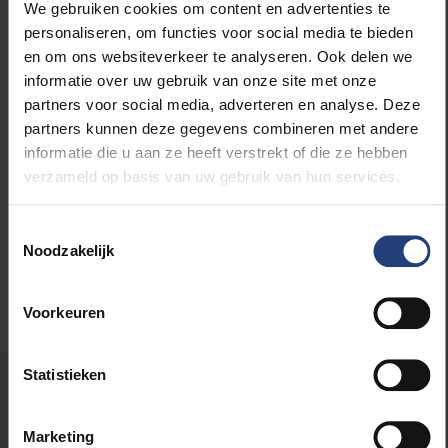
verslag kunnen ontvangen via een app. Lees
We gebruiken cookies om content en advertenties te
hierover meer op
gva.be
.
personaliseren, om functies voor social media te bieden
en om ons websiteverkeer te analyseren. Ook delen we
informatie over uw gebruik van onze site met onze
partners voor social media, adverteren en analyse. Deze
partners kunnen deze gegevens combineren met andere
Lees meer over:
informatie die u aan ze heeft verstrekt of die ze hebben
verzameld op basis van uw gebruik van hun services.
Wetenschap en onderzoek
Toestemmingsselectie
Noodzakelijk
Voorkeuren
Statistieken
Stond er een fout op deze pagina?
Laat het ons weten
Marketing