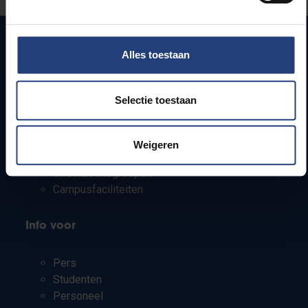
Alles toestaan
Snel naar
Selectie toestaan
Webmail
Jobs
Lesroosters
Weigeren
Bereikbaarheid
Onderzoeksgroepen
Campusfaciliteiten
Info voor
Pers
Studenten
Personeel