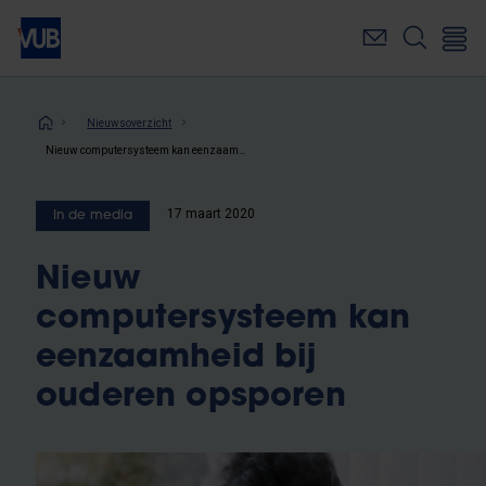
Overslaan
en
naar
de
inhoud
Kruimelpad
Nieuwsoverzicht
gaan
Nieuw computersysteem kan eenzaamheid bij ouderen opsporen
17 maart 2020
In de media
Nieuw
computersysteem kan
eenzaamheid bij
ouderen opsporen