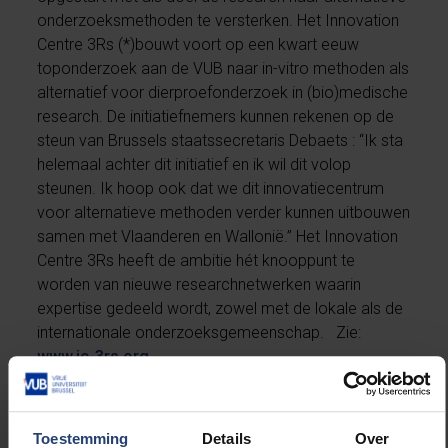
onderzoeksmethoden te versterken. Het
Innovation
Centre 3Rs
(*)
bouwt voort op een kwart eeuw
toponderzoek aan de VUB naar in-vitro methoden als
alternatief voor dierproefonderzoek in (bio)medische
research. De initiatiefnemers kunnen rekenen op de
steun van Brussels staatssecretaris Debaets : “Ik sta
helemaal achter dit initiatief en ik wil dit volop
steunen. Ik hoop ook dat we dit innovatiecentrum
voor alternatieve methoden verder kunnen uitbouwen
samen met Vlaanderen en Wallonië.” Het
Innovation
Centre 3Rs
heeft de ambitie hét knooppunt te
worden van nieuwe researchnetwerken waarin
expertise gedeeld wordt, zowel met de lokale als de
internationale onderzoeksgemeenschap. Zie:
www.ic-3rs.org
.
(*) Het wijdverspreide '3R'-principe, of in het
Toestemming
Details
Over