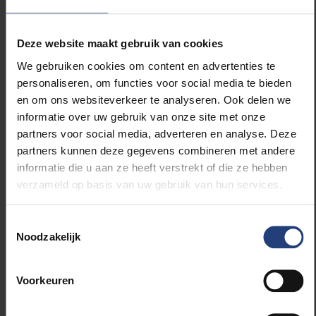
Nederlands '3V', staat voor verfijnen, verminderen en
vervangen van proefdiergebruik bij wetenschappelijk
onderzoek.
Deze website maakt gebruik van cookies
We gebruiken cookies om content en advertenties te
personaliseren, om functies voor social media te bieden
Het IVTD
en om ons websiteverkeer te analyseren. Ook delen we
De hoofdactiviteit van de onderzoeksgroep
In Vitro
informatie over uw gebruik van onze site met onze
Toxicology and Dermato-cosmetology (IVTD)
van de
partners voor social media, adverteren en analyse. Deze
VUB, bestaat uit het ontwikkelen van betrouwbare en
partners kunnen deze gegevens combineren met andere
accurate in vitro modellen op leverbasis, waarmee
informatie die u aan ze heeft verstrekt of die ze hebben
een onderscheid gemaakt kan worden tussen veilige
verzameld op basis van uw gebruik van hun services.
en toxische kandidaat-geneesmiddelen. Daarnaast
wordt ook dermato-cosmetisch onderzoek verricht
in nauwe samenwerking met de afdeling
Toestemmingsselectie
Noodzakelijk
dermatologie van het UZ Brussel. Het IVTD is ook
sterk aanwezig in de opleidingsactiviteiten van de
Faculteit Geneeskunde en Farmacie van de VUB. Het
Voorkeuren
IVTD werkt nauw samen met het departement
Toxicologie van het WIV-ISP en wordt ondersteund