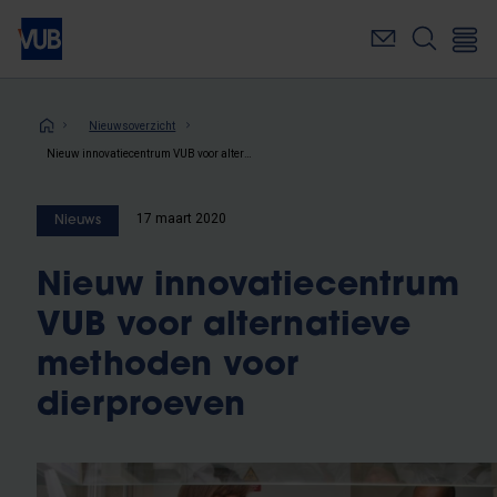
Overslaan
en
naar
de
inhoud
Kruimelpad
Nieuwsoverzicht
gaan
Nieuw innovatiecentrum VUB voor alternatieve methoden voor dierproeven
17 maart 2020
Nieuws
Nieuw innovatiecentrum
VUB voor alternatieve
methoden voor
dierproeven