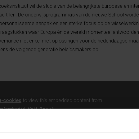
eksinstituut wil de studie van de belangrijkste Europese en inte
eau tillen. De onderwijsprogramma’s van de nieuwe School word
gepersonaliseerde aanpak en een sterke focus op de wisselwerkin
te vraagstukken waar Europa én de wereld momenteel antwoorde
vernance niet enkel met oplossingen voor de hedendaagse maa
neens de volgende generatie beleidsmakers op.
g-cookies
to view this embedded content from
com/embed/rUVqH_2guk4
cht de lancering van de Brussels School of Governance toe