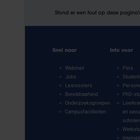
Stond er een fout op deze pagina
Snel naar
Info voor
Webmail
Pers
Jobs
Student
Lesroosters
Person
Bereikbaarheid
PhD-st
Onderzoeksgroepen
Leerkra
Campusfaciliteiten
en secu
scholen
Werkst
Internat