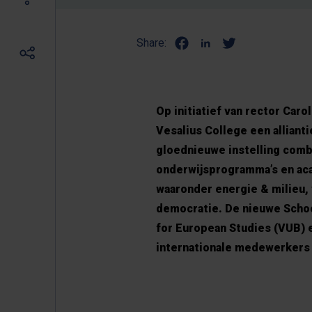
Share:
Op initiatief van rector Car
Vesalius College een allian
gloednieuwe instelling comb
onderwijsprogramma’s en aca
waaronder energie & milieu, v
democratie. De nieuwe Schoo
for European Studies (VUB) e
internationale medewerkers 