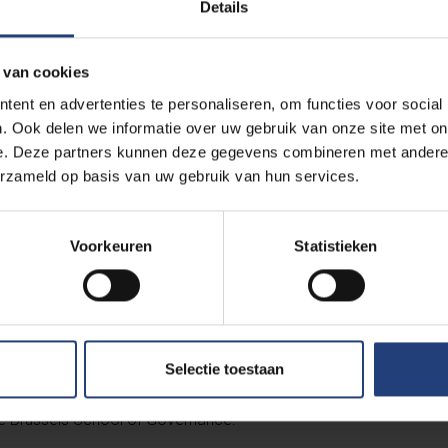
Details
rwelkomde Eerste Minister Alexander De Croo tijdens de online
 op dinsdag 9 februari om 18u. Een opname van de opening
valt
 van cookies
ent en advertenties te personaliseren, om functies voor social
. Ook delen we informatie over uw gebruik van onze site met on
e. Deze partners kunnen deze gegevens combineren met andere i
erzameld op basis van uw gebruik van hun services.
Voorkeuren
Statistieken
g-cookies
to view this embedded content from
com/embed/H1keU-S1bBg
 De Croo bij de lancering
Selectie toestaan
de Brussels School of Governance: