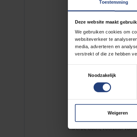
Toestemming
VUB-Rector Caroline Pauwels ve
Brussels School of Governance
Deze website maakt gebruik
Facebook
.
We gebruiken cookies om cont
websiteverkeer te analyseren
media, adverteren en analys
verstrekt of die ze hebben v
Toestemmingsselectie
Noodzakelijk
Please
accept marketin
https://www.youtube.
De speech van premier Alexander
Weigeren
Karel De Gucht, voorzitter van 