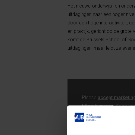
Het nieuwe onderwijs- en onderzo
uitdagingen naar een hoger niv
door een hoge interactiviteit, 
en praktijk, gericht op de gro
komt de Brussels School of Go
uitdagingen, maar leidt ze eve
Please
accept marketin
https://www.youtube.
VUB -rector Caroline Pauwels li