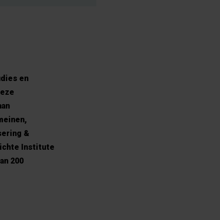
udies en
Deze
aan
meinen,
sering &
chte Institute
an 200