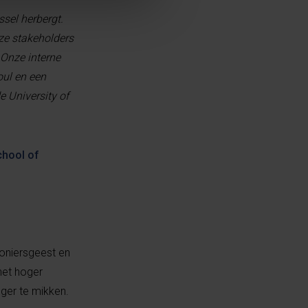
ssel herbergt.
ze stakeholders
 Onze interne
oul en een
 University of
chool of
ioniersgeest en
het hoger
ger te mikken.