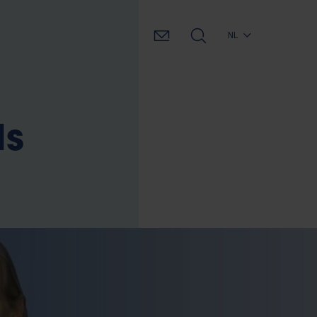
NL
ls