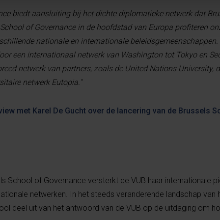
ce biedt aansluiting bij het dichte diplomatieke netwerk dat Bru
 School of Governance in de hoofdstad van Europa profiteren on
rschillende nationale en internationale beleidsgemeenschappen.
door een internationaal netwerk van Washington tot Tokyo en Se
d netwerk van partners, zoals de United Nations University, de
itaire netwerk Eutopia."
erview met Karel De Gucht over de lancering van de Brussels S
ls School of Governance versterkt de VUB haar internationale p
ernationale netwerken. In het steeds veranderende landschap van 
ol deel uit van het antwoord van de VUB op de uitdaging om ho