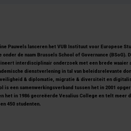
oline Pauwels lanceren het VUB Instituut voor Europese St
tie onder de naam Brussels School of Governance (BSoG). 
ineert interdisciplinair onderzoek met een brede waaier 
demische dienstverlening in tal van beleidsrelevante do
eiligheid & diplomatie, migratie & diversiteit en digitali
l is een samenwerkingsverband tussen het in 2001 opgeri
n het in 1986 gecreëerde Vesalius College en telt meer d
en 450 studenten.