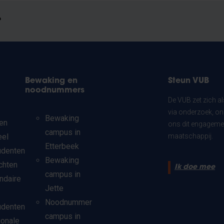
?
Bewaking en
Steun VUB
noodnummers
De VUB zet zich a
via onderzoek, on
Bewaking
en
ons dit engagemen
campus in
eel
maatschappij.
Etterbeek
udenten
Bewaking
chten
Ik doe mee
campus in
ndaire
Jette
Noodnummer
udenten
campus in
ionale