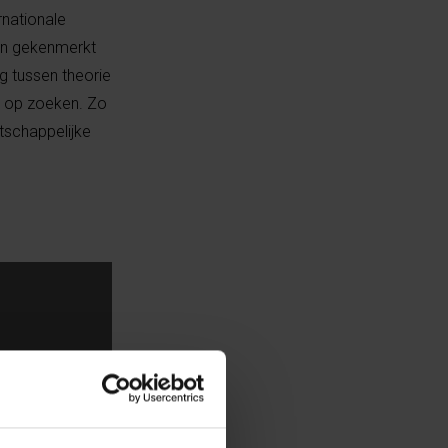
rnationale
en gekenmerkt
g tussen theorie
n op zoeken. Zo
tschappelijke