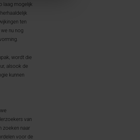
o laag mogelijk
herhaaldelijk
ijkingen ten
n we nu nog
dvorming.
npak, wordt die
ur, alsook de
ogie kunnen
uwe
derzoekers van
en zoeken naar
ordelen voor de