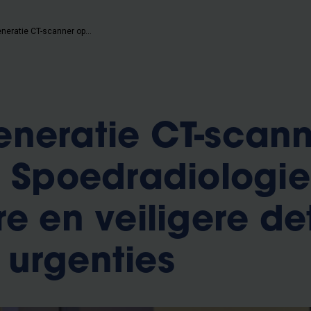
Nieuwe generatie CT-scanner op UZ Brussel Spoedradiologie zorgt voor betere en veiligere detectie medische urgenties
neratie CT-scann
l Spoedradiologie
re en veiligere de
urgenties