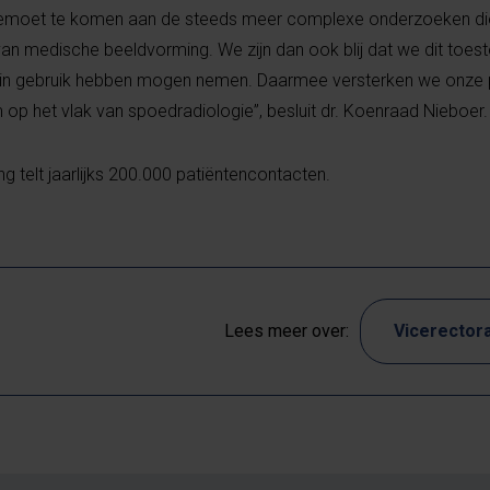
tegemoet te komen aan de steeds meer complexe onderzoeken d
an medische beeldvorming. We zijn dan ook blij dat we dit toeste
opa in gebruik hebben mogen nemen. Daarmee versterken we onze 
 op het vlak van spoedradiologie”, besluit dr. Koenraad Nieboer.
 telt jaarlijks 200.000 patiëntencontacten.
Lees meer over:
Vicerectora