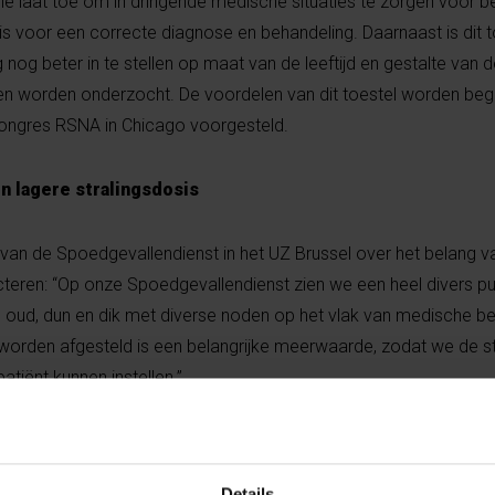
ie laat toe om in dringende medische situaties te zorgen voor be
s voor een correcte diagnose en behandeling. Daarnaast is dit 
g beter in te stellen op maat van de leeftijd en gestalte van d
en worden onderzocht. De voordelen van dit toestel worden be
dcongres RSNA in Chicago voorgesteld.
n lagere stralingsdosis
 van de Spoedgevallendienst in het UZ Brussel over het belang va
teren: “Op onze Spoedgevallendienst zien we een heel divers pu
 en oud, dun en dik met diverse noden op het vlak van medische b
worden afgesteld is een belangrijke meerwaarde, zodat we de st
tiënt kunnen instellen.”
is levert ook een betere beeldkwaliteit op. Deze laat ons toe 
ingsdosis. We kunnen ook het injectievolume van jodiumhouden
Details