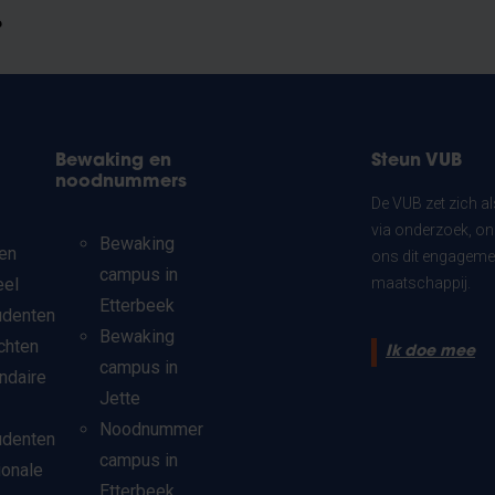
?
Bewaking en
Steun VUB
noodnummers
De VUB zet zich a
via onderzoek, on
Bewaking
en
ons dit engagemen
campus in
eel
maatschappij.
Etterbeek
udenten
Bewaking
chten
Ik doe mee
campus in
ndaire
Jette
Noodnummer
udenten
campus in
ionale
Etterbeek