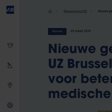
Overslaan
en
Kruimelpad
Nieuwsoverzicht
naar
de
inhoud
03 maart 2020
Nieuws
gaan
Studeren
Nieuwe ge
UZ Brusse
Ons onderzoek
voor bete
Samen innoveren
medische 
Internationale relaties