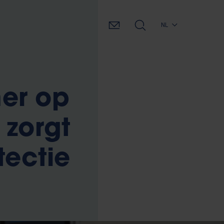
NL
er op
 zorgt
tectie