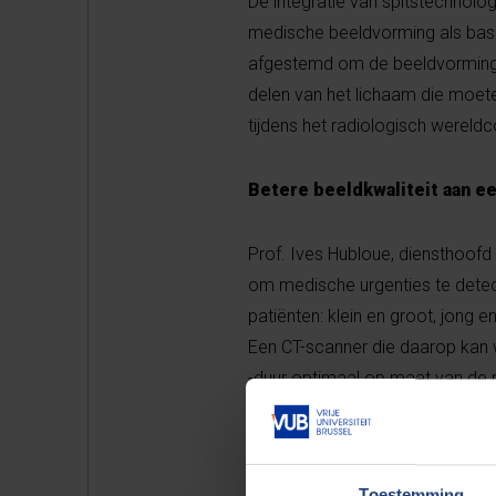
De integratie van spitstechnolog
medische beeldvorming als basi
afgestemd om de beeldvorming no
delen van het lichaam die moet
tijdens het radiologisch werel
Betere beeldkwaliteit aan ee
Prof. Ives Hubloue, diensthoofd
om medische urgenties te detec
patiënten: klein en groot, jong
Een CT-scanner die daarop kan 
-duur optimaal op maat van de pa
“De nieuw ontwikkelde röntgenbu
maken aan een nog lagere stral
Toestemming