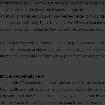
n ultra low dose CT-scanner om die dosis ioniserende straling z
e patiënten, zoals kinderen, adolescenten, jongvolwassenen die 
 hebben en zwangere vrouwen, die veel gevoeliger zijn voor afw
g, is dit van groot belang. Dankzij deze nieuwe CT-scanner kunne
ngsdosis", aldus prof. Johan de Mey, diensthoofd Medische Beel
handelingen een evolutie is naar een meer gepersonaliseerde aa
 naar de medische beeldvorming, zodat de stralingsdosis en -du
rastmiddel nog beter op maat van de patiënt en van de pathol
um voor spoedradiologie
e generatie CT-scanner is het resultaat van ruim 10 jaar zeer na
t GE Healthcare met de academische wereld, waaronder de on
g. Als universitair ziekenhuis zit het in onze genen om te blijv
rdelen van de technologische vooruitgang te vertalen naar vo