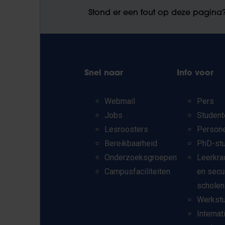
Stond er een fout op deze pagina
Snel naar
Info voor
Webmail
Pers
Jobs
Student
Lesroosters
Person
Bereikbaarheid
PhD-st
Onderzoeksgroepen
Leerkra
Campusfaciliteiten
en secu
scholen
Werkst
Internat