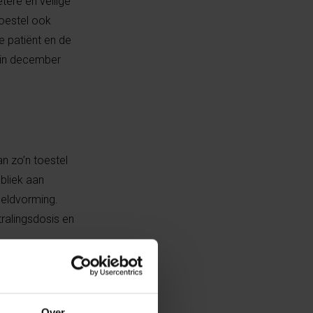
tere en veilige
toestel ook
e patiënt en de
gin december
n zo’n toestel
bliek aan
eeldvorming.
ralingsdosis en
om beelden te
de
Over