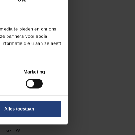
e patiënt”, vult
ie van de
p-learning
aande
 media te bieden en om ons
og grotere
ze partners voor social
nformatie die u aan ze heeft
verleggen onder
s in combinatie
Marketing
nen kijken en
n de
Alles toestaan
perken. Wij