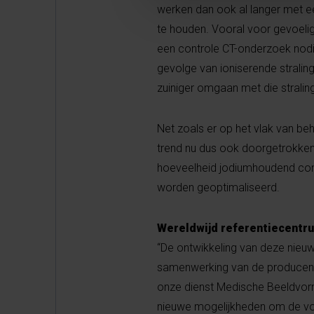
werken dan ook al langer met ee
te houden. Vooral voor gevoelig
een controle CT-onderzoek nodig
gevolge van ioniserende stralin
zuiniger omgaan met die strali
Net zoals er op het vlak van be
trend nu dus ook doorgetrokken
hoeveelheid jodiumhoudend cont
worden geoptimaliseerd.
Wereldwijd referentiecentr
“De ontwikkeling van deze nieuw
samenwerking van de producen
onze dienst Medische Beeldvormin
nieuwe mogelijkheden om de voo