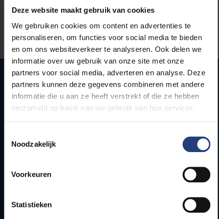
Deze website maakt gebruik van cookies
Stond er een fout op deze pagina?
We gebruiken cookies om content en advertenties te
personaliseren, om functies voor social media te bieden
Laat het ons weten
en om ons websiteverkeer te analyseren. Ook delen we
informatie over uw gebruik van onze site met onze
partners voor social media, adverteren en analyse. Deze
partners kunnen deze gegevens combineren met andere
informatie die u aan ze heeft verstrekt of die ze hebben
Snel naar
verzameld op basis van uw gebruik van hun services.
Webmail
Toestemmingsselectie
Jobs
Noodzakelijk
Lesroosters
Bereikbaarheid
Onderzoeksgroepen
Voorkeuren
Campusfaciliteiten
Statistieken
Info voor