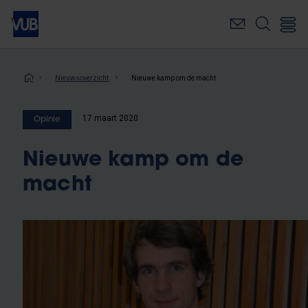
Overslaan
en
naar
de
inhoud
Kruimelpad
Nieuwsoverzicht
Nieuwe kamp om de macht
gaan
17 maart 2020
Opinie
Nieuwe kamp om de
macht