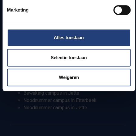
Pers
Marketing
Studenten
Personeel
PhD-studenten
Alles toestaan
Leerkrachten en secundaire scholen
Werkstudenten
Internationale studenten
Selectie toestaan
Bewaking en noodnummers
Weigeren
Bewaking campus in Etterbeek
Bewaking campus in Jette
Noodnummer campus in Etterbeek
Noodnummer campus in Jette