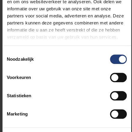
vroeg in de praktijk te begeleiden, helpen we
en om ons websiteverkeer te analyseren. Ook delen we
toekomstige artsen ontwikkelen tot bekwame en
informatie over uw gebruik van onze site met onze
empathische professionals die klaarstaan voor de
partners voor social media, adverteren en analyse. Deze
zorg van morgen.”
partners kunnen deze gegevens combineren met andere
informatie die u aan ze heeft verstrekt of die ze hebben
verzameld op basis van uw gebruik van hun services.
Witte Jassenceremonie 2025
Toestemmingsselectie
Noodzakelijk
Voorkeuren
Bekijk alle foto's
Statistieken
Marketing
Lees meer over: