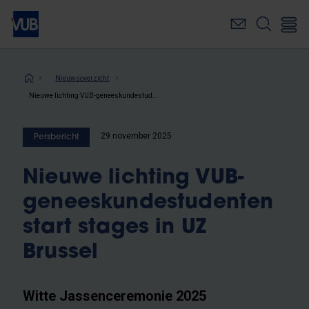
Overslaan
en
naar
de
inhoud
Kruimelpad
Nieuwsoverzicht
gaan
Nieuwe lichting VUB-geneeskundestudenten start stages in UZ Brussel
29 november 2025
Persbericht
Nieuwe lichting VUB-
geneeskundestudenten
start stages in UZ
Brussel
Witte Jassenceremonie 2025