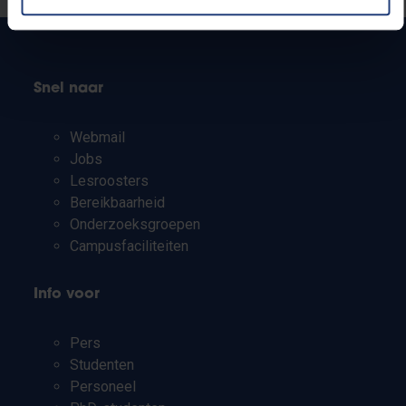
Snel naar
Webmail
Jobs
Lesroosters
Bereikbaarheid
Onderzoeksgroepen
Campusfaciliteiten
Info voor
Pers
Studenten
Personeel