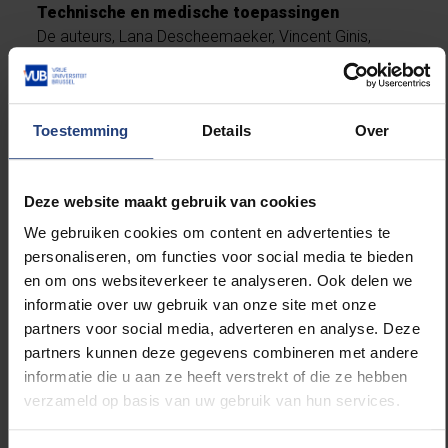
Technische en medische toepassingen
De auteurs, Lana Descheemaeker, Vincent Ginis,
Sophie Viaene en Philippe Tassin, hebben een
methode ontwikkeld om de optische kracht op
compleet nieuwe manieren aan te wenden. De kracht
Toestemming
Details
Over
kan bijvoorbeeld worden gebruikt om nanomotoren
aan te drijven. Zulke extreem kleine motoren zullen in
de toekomst in de medische technologie gebruikt
Deze website maakt gebruik van cookies
worden om cellen te sorteren of weefsel te
manipuleren.
We gebruiken cookies om content en advertenties te
personaliseren, om functies voor social media te bieden
"Onze methode biedt nieuwe mogelijkheden voor het
en om ons websiteverkeer te analyseren. Ook delen we
gebruik van golfgeleiders in een breed scala van
informatie over uw gebruik van onze site met onze
technische toepassingen," zegt Vincent Ginis, docent
partners voor social media, adverteren en analyse. Deze
toegepaste natuurkunde en vakdidactiek
partners kunnen deze gegevens combineren met andere
wetenschappen van de Vrije Universiteit Brussel. "Het
informatie die u aan ze heeft verstrekt of die ze hebben
is werkelijk fascinerend dat een door mensen
verzameld op basis van uw gebruik van hun services.
vervaardigd materiaal in staat is om de fundamentele
manier waarop licht zich verspreidt dermate