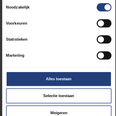
Toestemmingsselectie
dramatisch te veranderen."
Noodzakelijk
Voorkeuren
Lees meer over:
Statistieken
Wetenschap en onderzoek
Marketing
Alles toestaan
Selectie toestaan
Stond er een fout op deze pagina?
Laat het ons weten
Weigeren