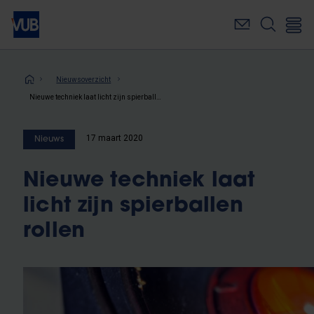
Overslaan
en
naar
de
inhoud
Kruimelpad
Nieuwsoverzicht
gaan
Nieuwe techniek laat licht zijn spierballen rollen
17 maart 2020
Nieuws
Nieuwe techniek laat
licht zijn spierballen
rollen