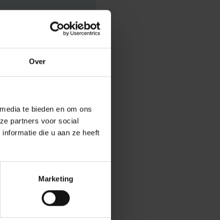
Over
aat en migratie
 media te bieden en om ons
koffiedik kijken
ze partners voor social
nformatie die u aan ze heeft
at ons zeggen:
daarmee
rdet toe dat hij
Marketing
bereikt? Hoe zal
emorgen.be
(+).