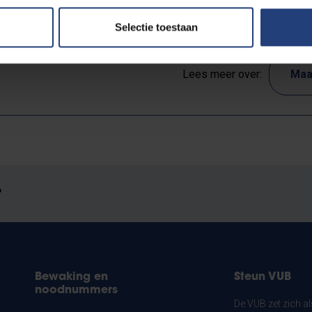
Selectie toestaan
Lees meer over:
Maa
?
Bewaking en
Steun VUB
noodnummers
De VUB zet zich a