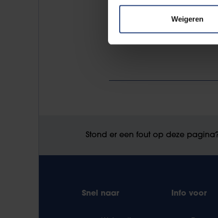
Weigeren
Stond er een fout op deze pagina
Snel naar
Info voor