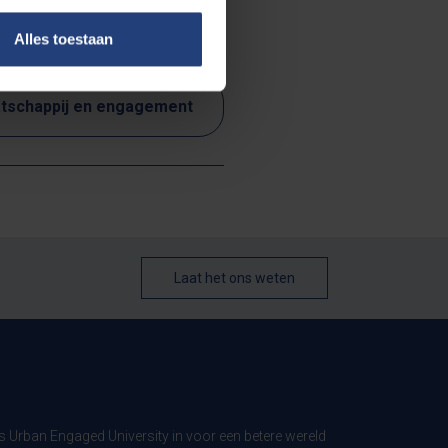
Alles toestaan
tschappij en engagement
Laat het ons weten
ls Urban Engaged University in voor een betere wereld