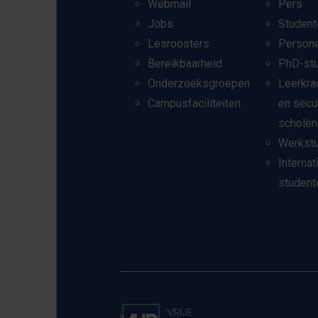
Webmail
Pers
Jobs
Student
Lesroosters
Person
Bereikbaarheid
PhD-st
Onderzoeksgroepen
Leerkra
Campusfaciliteiten
en secu
scholen
Werkst
Internat
student