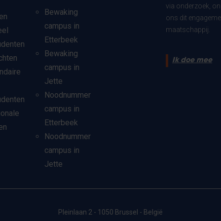
via onderzoek, on
Bewaking
en
ons dit engagemen
campus in
eel
maatschappij.
Etterbeek
udenten
Bewaking
chten
Ik doe mee
campus in
ndaire
Jette
Noodnummer
udenten
campus in
ionale
Etterbeek
en
Noodnummer
campus in
Jette
Pleinlaan 2 - 1050 Brussel - België