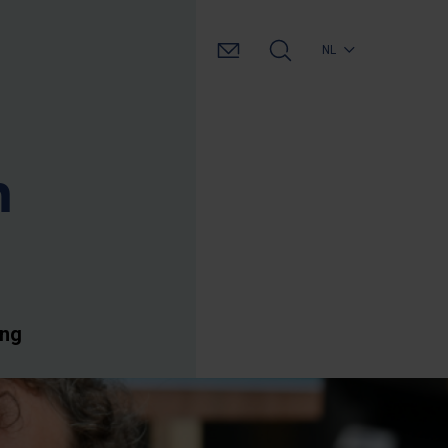
NL
n
ing