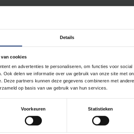
Details
 van cookies
iseerde de samenleving nog meer en waren thema’s zoals het klim
ent en advertenties te personaliseren, om functies voor social
ke debat. Intussen werd er geen regering gevormd. Het is dan ook 
. Ook delen we informatie over uw gebruik van onze site met on
e. Deze partners kunnen deze gegevens combineren met andere i
-politicoloog Dave Sinardet waagt zich toch aan een gokje. “La
erzameld op basis van uw gebruik van hun services.
imistische scenario, maar dan moeten ze nu wel stoppen met hun
o allemaal de publieke opinie voor de eigen partij winnen, maar 
loofwaardigheid van de politiek.” Daarnaast geeft professor Sina
Voorkeuren
Statistieken
e verzeild geraken in een cultuurstrijd. Is het politieke plafond 
 En wat zijn de lichtpuntjes van het nieuwe jaar? Lees meer op
d