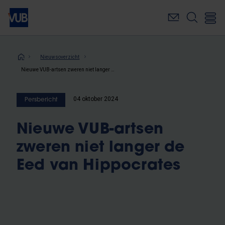
Overslaan
en
naar
de
inhoud
Kruimelpad
Nieuwsoverzicht
gaan
Nieuwe VUB-artsen zweren niet langer de Eed van Hippocrates
04 oktober 2024
Persbericht
Nieuwe VUB-artsen
zweren niet langer de
Eed van Hippocrates