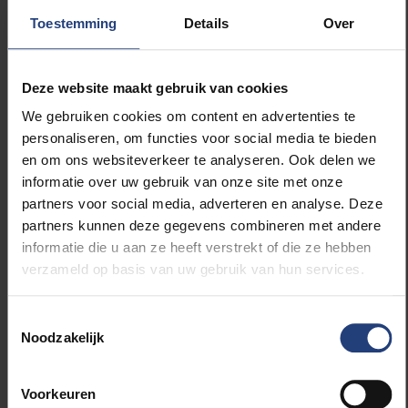
patiënt eerbiedigen.
Toestemming
Details
Over
Ik zal erop toezien dat het menselijk leven optimaal
geëerbiedigd wordt.
Deze website maakt gebruik van cookies
We gebruiken cookies om content en advertenties te
Ik zal mijn plicht ten aanzien van mijn patiënt vervullen
personaliseren, om functies voor social media te bieden
zonder onderscheid van leeftijd, ziekte of handicap,
en om ons websiteverkeer te analyseren. Ook delen we
levensbeschouwing, etnische afstamming, gender,
informatie over uw gebruik van onze site met onze
nationaliteit, politieke overtuiging, ras, seksuele
partners voor social media, adverteren en analyse. Deze
geaardheid, sociale stand of enige andere factor.
partners kunnen deze gegevens combineren met andere
informatie die u aan ze heeft verstrekt of die ze hebben
Ik zal de geheimen die mij worden toevertrouwd
verzameld op basis van uw gebruik van hun services.
bewaren, ook na de dood van mijn patiënt.
Toestemmingsselectie
Ik zal het beroep van arts plichtsbewust en waardig
Noodzakelijk
uitoefenen, met inachtneming van de goede
medische praktijkvoering.
Voorkeuren