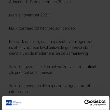
Artseneed - Orde der artsen (België)
(versie november 2021)
Nu ik toetreed tot het medisch beroep,
beloof ik dat ik mij naar mijn beste vermogen zal
inzetten voor een kwaliteitsvolle geneeskunde ten
dienste van de medemens en de samenleving.
Ik zal de gezondheid en het welzijn van mijn patiënt
als prioriteit beschouwen.
Ik zal de personen die mijn zorg vragen correct
informeren.
Ik zal de autonomie en de waardigheid van mijn