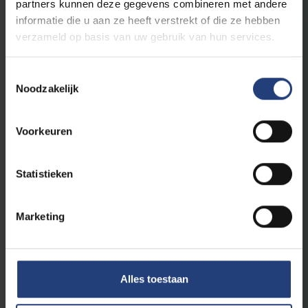
partners kunnen deze gegevens combineren met andere
informatie die u aan ze heeft verstrekt of die ze hebben
verzameld op basis van uw gebruik van hun services.
Toestemmingsselectie
Noodzakelijk
Voorkeuren
Maatschappij en engagement
28 februari 2025
Steeds meer jongeren doen aan
Statistieken
zelfverwonding
VUB-prof Imke Baeten: “Preventie binnen het
Marketing
onderwijs is de sleutel tot een gezondere
toekomst”
Lees meer
Alles toestaan