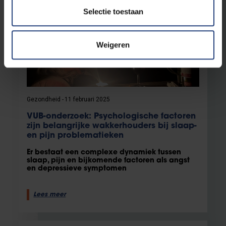
Selectie toestaan
Weigeren
Gezondheid
11 februari 2025
VUB-onderzoek: Psychologische factoren
zijn belangrijke wakkerhouders bij slaap-
en pijn problematieken
Er bestaat een complexe dynamiek tussen
slaap, pijn en bijkomende factoren als angst
en depressieve symptomen
Lees meer