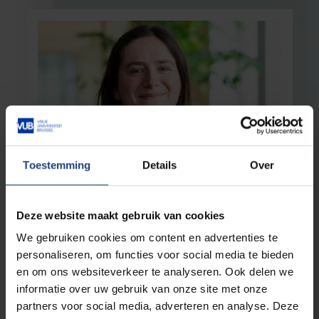
Maatschappij en engagement
12 maart 2025
Toestemming
Details
Over
Socioloog Jessie Gevaert winnaar Paul
De Vroede Prijs voor onderzoek naar
welzijn van zelfstandigen
Deze website maakt gebruik van cookies
Bekroonde studie werpt licht op mentale
We gebruiken cookies om content en advertenties te
gezondheid van solo-zelfstandigen
personaliseren, om functies voor social media te bieden
en om ons websiteverkeer te analyseren. Ook delen we
Lees meer
informatie over uw gebruik van onze site met onze
partners voor social media, adverteren en analyse. Deze