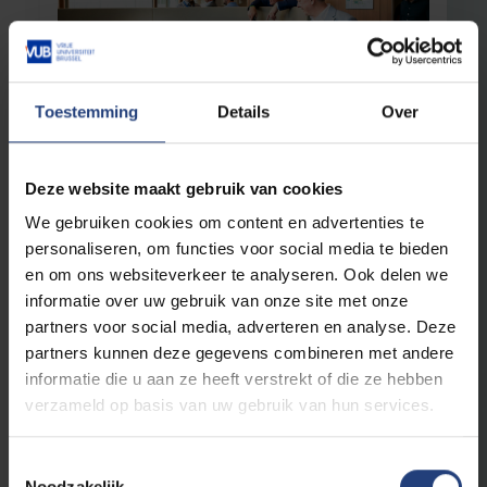
Toestemming
Details
Over
Universiteit
6 augustus 2025
Deze website maakt gebruik van cookies
VUB lanceert Facts & Figures 2024: groei,
impact en internationale ambitie
We gebruiken cookies om content en advertenties te
personaliseren, om functies voor social media te bieden
“In een onrustige wereld bieden deze cijfers
hoop” – rector Jan Danckaert
en om ons websiteverkeer te analyseren. Ook delen we
informatie over uw gebruik van onze site met onze
Lees meer
partners voor social media, adverteren en analyse. Deze
partners kunnen deze gegevens combineren met andere
informatie die u aan ze heeft verstrekt of die ze hebben
verzameld op basis van uw gebruik van hun services.
Toestemmingsselectie
Noodzakelijk