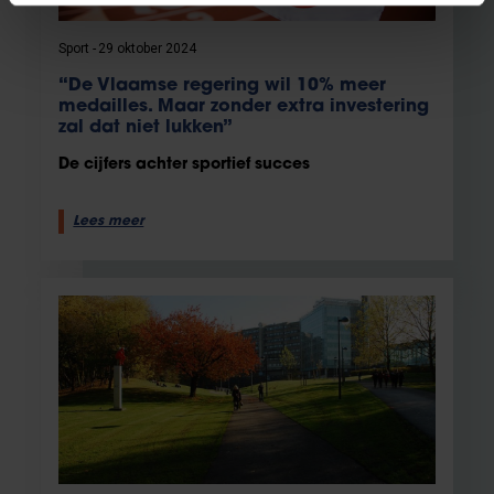
Sport
29 oktober 2024
“De Vlaamse regering wil 10% meer
medailles. Maar zonder extra investering
zal dat niet lukken”
De cijfers achter sportief succes
Lees meer