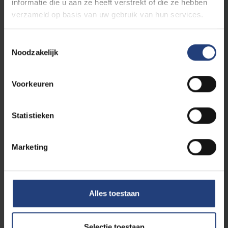
informatie die u aan ze heeft verstrekt of die ze hebben
verzameld op basis van uw gebruik van hun services.
Toestemmingsselectie
Noodzakelijk
Voorkeuren
Kritisch denken
16 september 2024
Statistieken
“Als burger of kunstenaar wordt het
steeds moeilijker om met de overheid
een kritisch gesprek te voeren”
Marketing
Ruth Lasters is gastspreker op het Feest van de
Vrije Geest van de VUB
Alles toestaan
Lees meer
Selectie toestaan