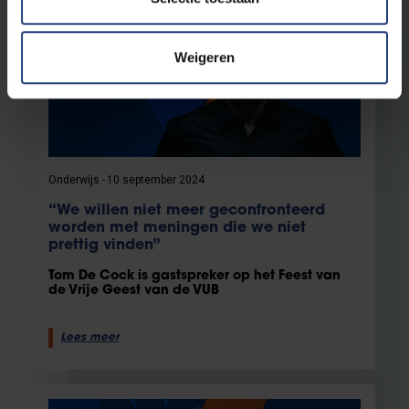
Weigeren
Onderwijs
10 september 2024
“We willen niet meer geconfronteerd
worden met meningen die we niet
prettig vinden”
Tom De Cock is gastspreker op het Feest van
de Vrije Geest van de VUB
Lees meer