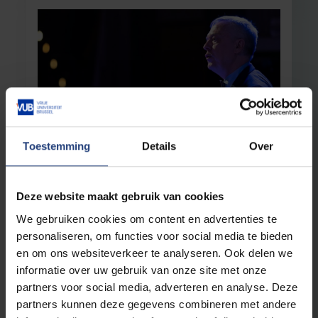
Toestemming
Details
Over
Maatschappij en engagement
20 september 2024
Rector Jan Danckaert in De Morgen over
toenemende polarisatie
Deze website maakt gebruik van cookies
‘Het is logisch dat niet iedereen zich meteen
We gebruiken cookies om content en advertenties te
bewust is van waar onze universiteit voor staat.
Dit is een enorme kans om hen de hand te
personaliseren, om functies voor social media te bieden
reiken’
en om ons websiteverkeer te analyseren. Ook delen we
informatie over uw gebruik van onze site met onze
Lees meer
partners voor social media, adverteren en analyse. Deze
partners kunnen deze gegevens combineren met andere