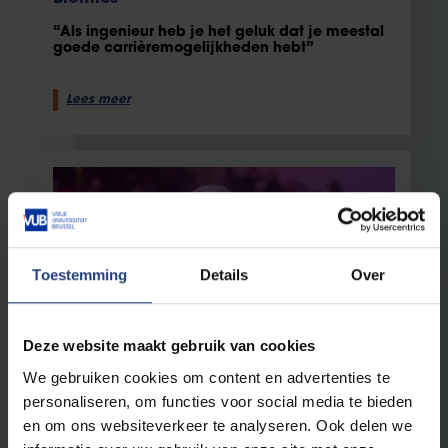
“Als ingenieur heb je het geluk dat je meestal
goede carrièremogelijkheden hebt”
Lees meer
Toestemming
Details
Over
Deze website maakt gebruik van cookies
Personeel
4 september 2024
We gebruiken cookies om content en advertenties te
Hugo Thienpont neemt afscheid als
personaliseren, om functies voor social media te bieden
vicerector Innovatie en Valorisatie
en om ons websiteverkeer te analyseren. Ook delen we