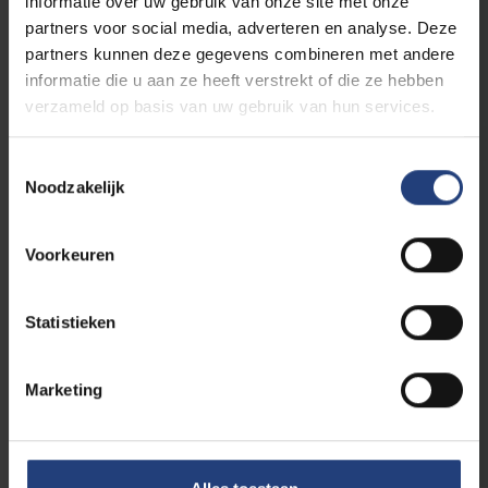
informatie over uw gebruik van onze site met onze
“Uitvinder, daar bestaat geen diploma voor.
Ingenieur kwam het dichtst in de buurt”
partners voor social media, adverteren en analyse. Deze
partners kunnen deze gegevens combineren met andere
Lees meer
informatie die u aan ze heeft verstrekt of die ze hebben
verzameld op basis van uw gebruik van hun services.
Toestemmingsselectie
Noodzakelijk
Voorkeuren
Statistieken
Partners & netwerken
26 maart 2024
Marketing
"We hebben ook elk jaar studenten die
door het bedrijf waarvoor ze research
doen, worden aangenomen.”
VUB-handelsmissie Ivoorkust