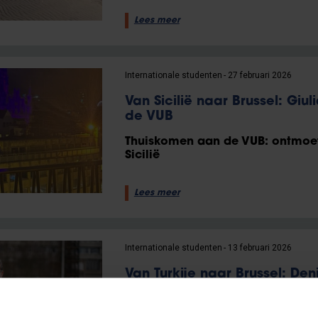
Lees meer
Internationale studenten
27 februari 2026
Van Sicilië naar Brussel: Giul
de VUB
Thuiskomen aan de VUB: ontmoet G
Sicilië
Lees meer
Internationale studenten
13 februari 2026
Van Turkije naar Brussel: Deni
toegepaste informatica
Thuiskomen aan de VUB: maak ke