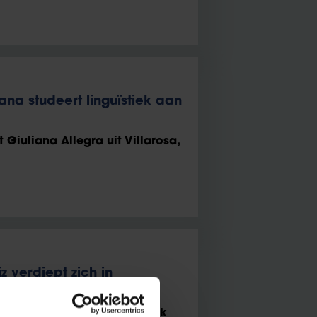
iana studeert linguïstiek aan
iuliana Allegra uit Villarosa,
z verdiept zich in
nnis met Deniz Dag uit Uşak