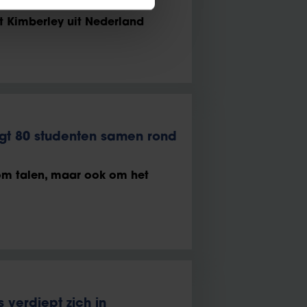
 Kimberley uit Nederland
gt 80 studenten samen rond
 om talen, maar ook om het
 verdiept zich in