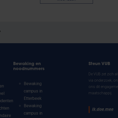
?
Bewaking en
Steun VUB
noodnummers
De VUB zet zich a
via onderzoek, on
Bewaking
en
ons dit engagemen
campus in
eel
maatschappij.
Etterbeek
udenten
Bewaking
chten
Ik doe mee
campus in
ndaire