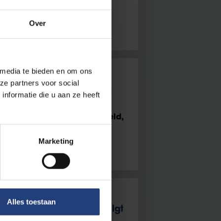
Over
 media te bieden en om ons
ze partners voor social
Dorothea verkent talen en
nformatie die u aan ze heeft
Dorothea Regier uit Bielefeld,
Marketing
Alles toestaan
 Kimberley Schippers volgt
ster