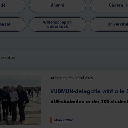
tie
Alumni
Onderwij
Wetenschap en
ionaal
Universitei
onderzoek
gevonden
Internationaal
8 april 2026
VUBMUN-delegatie wint alle 
VUB-studenten onder 200 student
Lees meer