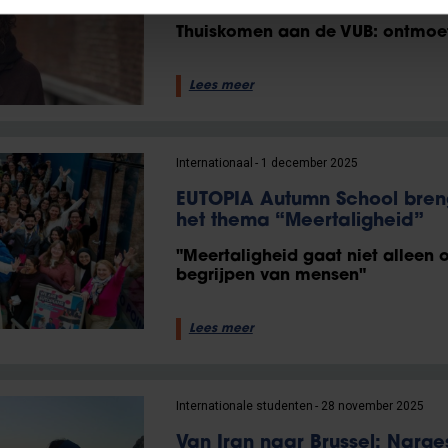
Thuiskomen aan de VUB: ontmoet
Lees meer
Internationaal
1 december 2025
EUTOPIA Autumn School bren
het thema “Meertaligheid”
"Meertaligheid gaat niet alleen
begrijpen van mensen"
Lees meer
Internationale studenten
28 november 2025
Van Iran naar Brussel: Narges