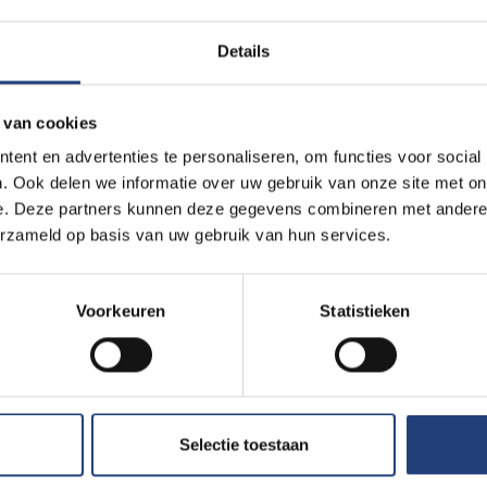
(nabij Izmir), Turkije
Details
Lees meer
 van cookies
ent en advertenties te personaliseren, om functies voor social
Internationale studenten
16 januari 2026
. Ook delen we informatie over uw gebruik van onze site met on
Van Bielefeld naar Brussel: 
e. Deze partners kunnen deze gegevens combineren met andere i
culturen aan de VUB
erzameld op basis van uw gebruik van hun services.
Thuiskomen aan de VUB: ontmoet 
Duitsland
Voorkeuren
Statistieken
Lees meer
Internationale studenten
15 december 2025
Selectie toestaan
Van Oegstgeest naar Brussel:
een Educational Sciences ma