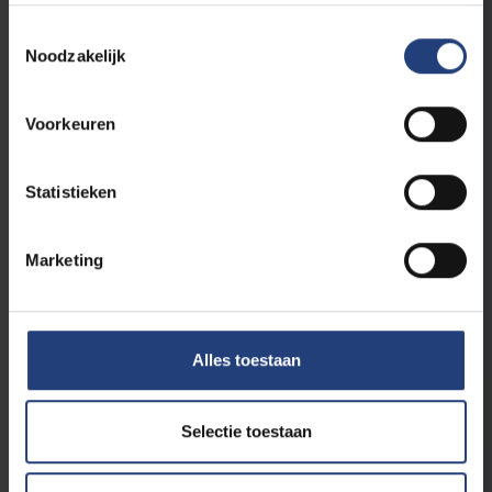
Toestemmingsselectie
Noodzakelijk
Voorkeuren
Universiteit
16 juni 2026
Statistieken
VUB wordt partner van flow-festival in
Oostende
Marketing
Driedaags festival rond meerstemmigheid in al
haar vormen
Lees meer
Alles toestaan
Selectie toestaan