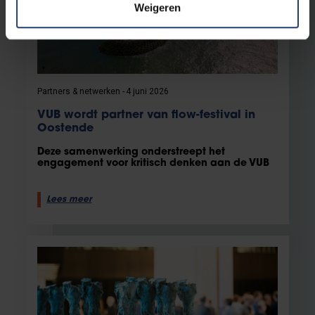
Weigeren
Partners & netwerken
4 juni 2026
VUB wordt partner van flow-festival in
Oostende
Deze samenwerking onderstreept het
engagement voor kritisch denken aan de VUB
Lees meer