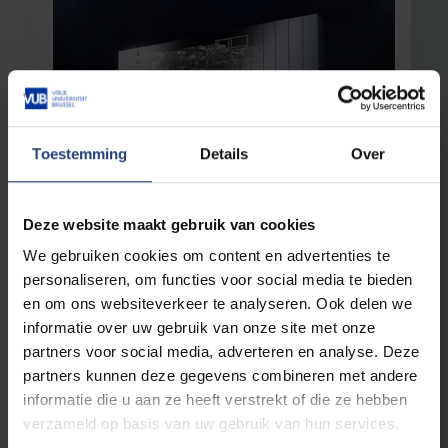
Toestemming
Details
Over
Universiteit
16 juni 2026
Deze website maakt gebruik van cookies
Soevereiniteit is geen Europese chatbot
We gebruiken cookies om content en advertenties te
Een eigen, Europese versie van Mythos AI?
personaliseren, om functies voor social media te bieden
Vergeet het, schrijven VUB-proffen in De
Standaard
en om ons websiteverkeer te analyseren. Ook delen we
informatie over uw gebruik van onze site met onze
Lees meer
partners voor social media, adverteren en analyse. Deze
partners kunnen deze gegevens combineren met andere
informatie die u aan ze heeft verstrekt of die ze hebben
verzameld op basis van uw gebruik van hun services.