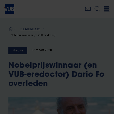
Overslaan
en
naar
de
inhoud
Kruimelpad
Nieuwsoverzicht
gaan
Nobelprijswinnaar (en VUB-eredoctor) Dario Fo overleden
17 maart 2020
Nieuws
Nobelprijswinnaar (en
VUB-eredoctor) Dario Fo
overleden