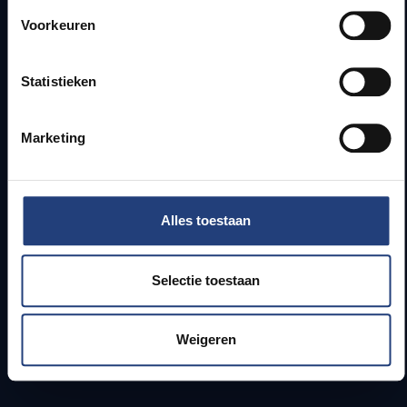
Voorkeuren
Webmail
Jobs
Lesroosters
Statistieken
Bereikbaarheid
Onderzoeksgroepen
Marketing
Campusfaciliteiten
Info voor
Alles toestaan
Pers
Studenten
Selectie toestaan
Personeel
PhD-studenten
Leerkrachten en secundaire scholen
Weigeren
Werkstudenten
Internationale studenten