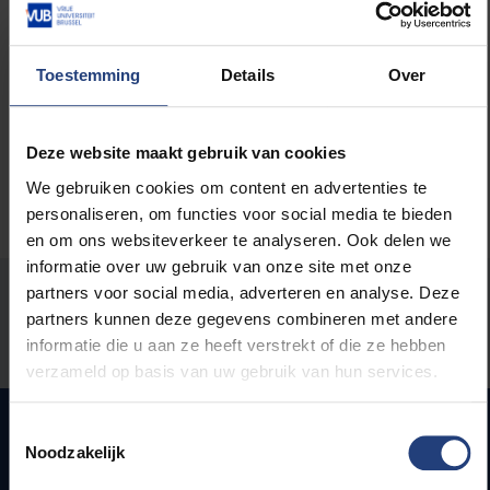
Lees meer over:
Toestemming
Details
Over
Carrière
Deze website maakt gebruik van cookies
We gebruiken cookies om content en advertenties te
personaliseren, om functies voor social media te bieden
en om ons websiteverkeer te analyseren. Ook delen we
informatie over uw gebruik van onze site met onze
partners voor social media, adverteren en analyse. Deze
Stond er een fout op deze pagina?
partners kunnen deze gegevens combineren met andere
informatie die u aan ze heeft verstrekt of die ze hebben
Laat het ons weten
verzameld op basis van uw gebruik van hun services.
Toestemmingsselectie
Noodzakelijk
Snel naar