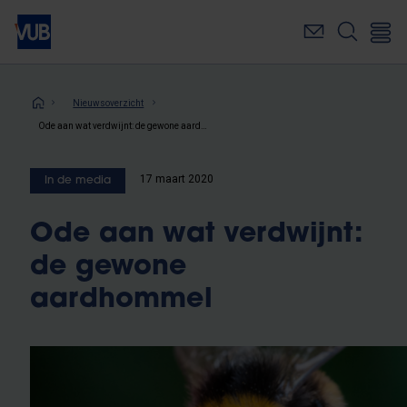
Overslaan
en
naar
de
inhoud
Kruimelpad
Nieuwsoverzicht
gaan
Ode aan wat verdwijnt: de gewone aardhommel
17 maart 2020
In de media
Ode aan wat verdwijnt:
de gewone
aardhommel