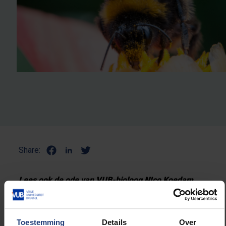
Share:
Lees ook de ode van VUB-bioloog NIco Koedam
aan
d
e godenganzerik
.
Toestemming
Details
Over