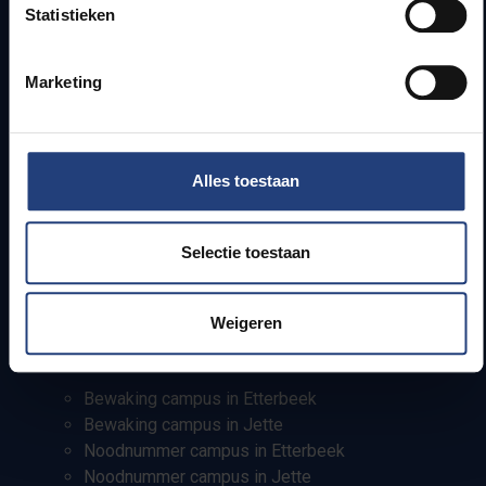
Campusfaciliteiten
Statistieken
Info voor
Marketing
Pers
Studenten
Personeel
Alles toestaan
PhD-studenten
Leerkrachten en secundaire scholen
Selectie toestaan
Werkstudenten
Internationale studenten
Weigeren
Bewaking en noodnummers
Bewaking campus in Etterbeek
Bewaking campus in Jette
Noodnummer campus in Etterbeek
Noodnummer campus in Jette