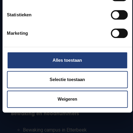
Lesroosters
Bereikbaarheid
Statistieken
Onderzoeksgroepen
Campusfaciliteiten
Marketing
Info voor
Pers
Alles toestaan
Studenten
Personeel
PhD-studenten
Selectie toestaan
Leerkrachten en secundaire scholen
Werkstudenten
Internationale studenten
Weigeren
Bewaking en noodnummers
Bewaking campus in Etterbeek