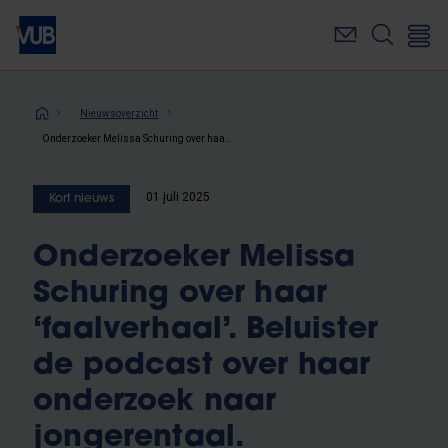
Overslaan
en
naar
de
inhoud
Kruimelpad
Nieuwsoverzicht
gaan
Onderzoeker Melissa Schuring over haar ‘faalverhaal’. Beluister de podcast over haar onderzoek naar jongerentaal.
01 juli 2025
Kort nieuws
Onderzoeker Melissa
Schuring over haar
‘faalverhaal’. Beluister
de podcast over haar
onderzoek naar
jongerentaal.