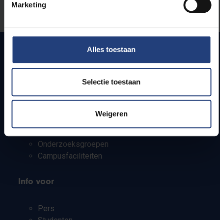
Marketing
Laat het ons weten
Alles toestaan
Snel naar
Selectie toestaan
Webmail
Jobs
Weigeren
Lesroosters
Bereikbaarheid
Onderzoeksgroepen
Campusfaciliteiten
Info voor
Pers