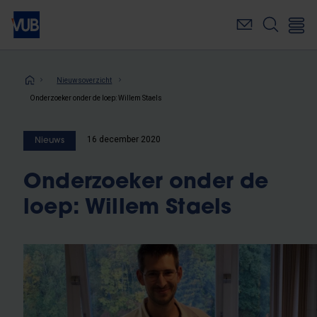
Overslaan
en
naar
de
inhoud
Kruimelpad
Nieuwsoverzicht
gaan
Onderzoeker onder de loep: Willem Staels
16 december 2020
Nieuws
Onderzoeker onder de
loep: Willem Staels