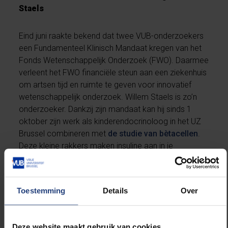
Staels
Eind juni raakte bekend dat twee VUB-onderzoekers
een Fundamenteel Klinisch Mandaat kregen van het
Fonds Wetenschappelijk Onderzoek (FWO). Daarmee
verleent het FWO financiële steun aan een ziekenhuis
om artsen tijd en ruimte te geven voor innovatief
wetenschappelijk onderzoek. Willem Staels is zo’n
onderzoeker. Dankzij zijn mandaat kan hij sinds 1
oktober zijn werk als kinderendocrinoloog in het UZ
Brussel combineren met
de studie van bètacellen
.
Deze kleine rakkers maken insuline aan in je
alvleesklier en spelen daarom een cruciale rol in de
behandeling van diabetes.
Toestemming
Details
Over
"Ik geloof absoluut dat er een therapie met stamcel-
afgeleide bètacellen komt die patiënten met diabetes
zal afhelpen van hun insulinebehandeling."
Deze website maakt gebruik van cookies