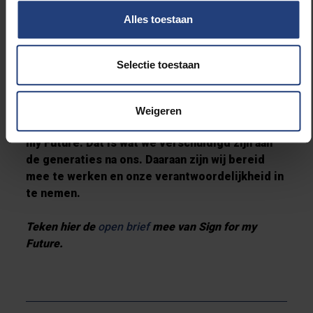
gevolge van vervuiling en uitstoot. Laat ons dus
Alles toestaan
ambitie tonen. Maak een akkoord over
partijgrenzen heen om België klimaatneutraal
te maken voor 2050. Laat ons deze doelstelling
Selectie toestaan
verankeren en het pad uitstippelen om daar te
geraken. Laat ons samen een proces opstarten
om tot een evenwichtig langetermijnbeleid te
Weigeren
komen. Dat is de kernboodschap van Sign for
my Future. Dat is wat we verschuldigd zijn aan
de generaties na ons. Daaraan zijn wij bereid
mee te werken en onze verantwoordelijkheid in
te nemen.
Teken hier de
open brief
mee van Sign for my
Future.