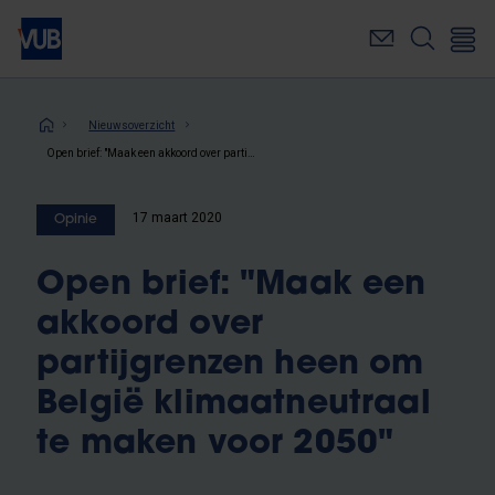
Overslaan
en
naar
de
inhoud
Kruimelpad
Nieuwsoverzicht
gaan
Open brief: "Maak een akkoord over partijgrenzen heen om België klimaatneutraal te maken voor 2050"
17 maart 2020
Opinie
Open brief: "Maak een
akkoord over
partijgrenzen heen om
België klimaatneutraal
te maken voor 2050"