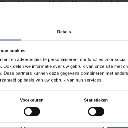
 het werk van de fysici Robert Brout, François Englert - Nobelpri
er uit te bouwen, zowel op het vlak van onderzoek als van instit
Details
 kanunnik Georges Lemaître, één van de vaders van de Big Bang-
werking uit met Brussel. Dankzij zijn werk werd het onderzoek n
 van cookies
n empirische wetenschap. Robert Brout en François Englert ontw
el vormde tot wat wij vandaag weten over de wereld op microsc
ent en advertenties te personaliseren, om functies voor social
. Ook delen we informatie over uw gebruik van onze site met on
n op kosmologische schaal. Ook zij streefden naar een samenw
e. Deze partners kunnen deze gegevens combineren met andere i
 dat UCLouvain-KULeuven en ULB-VUB geworden), onder meer doo
erzameld op basis van uw gebruik van hun services.
rtgezet in een federaal programma - “Interuniversitaire Attract
Voorkeuren
Statistieken
 de Belgische senaat kort na de uitreiking van de Nobelprijs aan
prichting van een onderzoekscentrum genoemd naar die drie ba