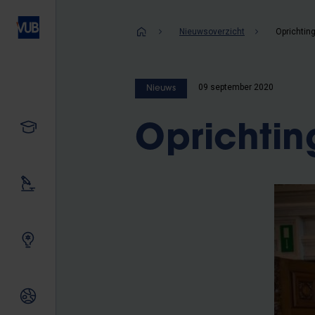
Overslaan
en
Kruimelpad
Nieuwsoverzicht
Oprichtin
naar
de
inhoud
09 september 2020
Nieuws
gaan
Studeren
Oprichtin
Ons onderzoek
Samen innoveren
Internationale relaties