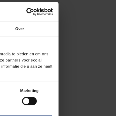
js voor fysica
utionele
Over
theorie, al vóór
aar de
ikkelden een
opische schaal,
 media te bieden en om ons
ze partners voor social
erking tussen de
nformatie die u aan ze heeft
r gezamenlijke
iepool”. En om
Marketing
 Englert in
anbrekers in de