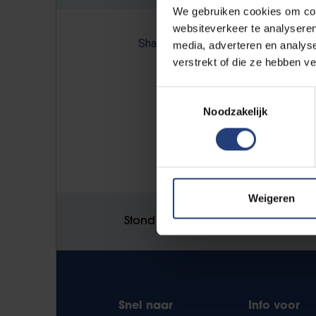
We gebruiken cookies om cont
websiteverkeer te analyseren
Share:
media, adverteren en analys
verstrekt of die ze hebben v
Toestemmingsselectie
Noodzakelijk
Wetenschappers van de Vrije Un
alles over op
www.vub.be/klim
Weigeren
Stond er een fout op deze pagina
Snel naar
Info voor