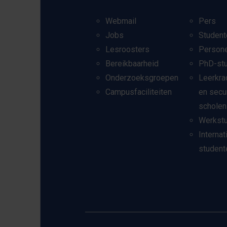
Webmail
Pers
Jobs
Student
Lesroosters
Person
Bereikbaarheid
PhD-st
Onderzoeksgroepen
Leerkra
Campusfaciliteiten
en secu
scholen
Werkst
Internat
student