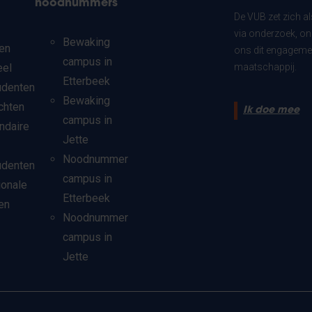
noodnummers
De VUB zet zich a
via onderzoek, on
Bewaking
en
ons dit engagemen
campus in
eel
maatschappij.
Etterbeek
udenten
Bewaking
chten
Ik doe mee
campus in
ndaire
Jette
Noodnummer
udenten
campus in
ionale
Etterbeek
en
Noodnummer
campus in
Jette