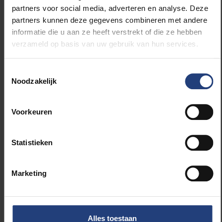
partners voor social media, adverteren en analyse. Deze
partners kunnen deze gegevens combineren met andere
informatie die u aan ze heeft verstrekt of die ze hebben
verzameld op basis van uw gebruik van hun services.
Toestemmingsselectie
Jaarlijkse Moment van Troost (© Thierry Geenen)
Noodzakelijk
Voorkeuren
Meer info
Statistieken
Hanne Bakelants, VUB-coördinator
Compassionate
Marketing
Week
Hanne.Bakelants@vub.be
Het volledige programma van de
Compassionate Week is te vinden op
vub.be/nl/evenement/compassionate-week-
Alles toestaan
202