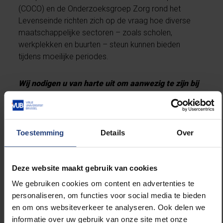
(COCO) en de Onderzoeksgroep Zorg rond het
Levenseinde richten zich op de vraag hoe diverse
maatschappelijke sectoren – zoals scholen,
werkplekken en buurten – steun kunnen bieden
tijdens moeilijke periodes.
Wij nodigen u van harte uit om aanwezig te zijn bij
een van deze activiteiten en in gesprek te gaan
met studenten en medewerkers. Gelieve uw
aanwezigheid te bevestigen via
Leen.Vandevelde2@vub.be
of +32 471 09 17 24.
Toestemming
Details
Over
Deze website maakt gebruik van cookies
We gebruiken cookies om content en advertenties te
personaliseren, om functies voor social media te bieden
en om ons websiteverkeer te analyseren. Ook delen we
informatie over uw gebruik van onze site met onze