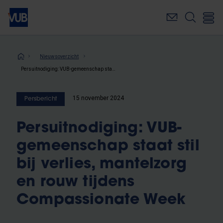
Overslaan
en
naar
de
inhoud
Kruimelpad
Nieuwsoverzicht
gaan
Persuitnodiging: VUB-gemeenschap staat stil bij verlies, mantelzorg en rouw tijdens Compassionate Week
15 november 2024
Persbericht
Persuitnodiging: VUB-
gemeenschap staat stil
bij verlies, mantelzorg
en rouw tijdens
Compassionate Week