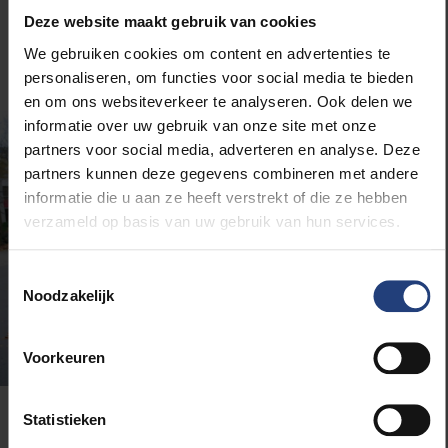
Zijn ervaring met zowel fundamentele als toegepaste
Deze website maakt gebruik van cookies
en industriële onderzoeksfinanciering is uitgebreid.
We gebruiken cookies om content en advertenties te
personaliseren, om functies voor social media te bieden
en om ons websiteverkeer te analyseren. Ook delen we
informatie over uw gebruik van onze site met onze
partners voor social media, adverteren en analyse. Deze
partners kunnen deze gegevens combineren met andere
informatie die u aan ze heeft verstrekt of die ze hebben
verzameld op basis van uw gebruik van hun services.
Toestemmingsselectie
Noodzakelijk
Voorkeuren
Statistieken
Rector Jan Danckaert en de hele VUB-gemeenschap