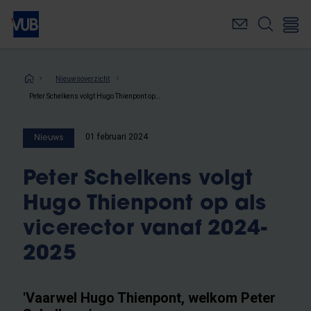
Overslaan
en
naar
de
inhoud
Kruimelpad
Nieuwsoverzicht
gaan
Peter Schelkens volgt Hugo Thienpont op als vicerector vanaf 2024-2025
01 februari 2024
Nieuws
Peter Schelkens volgt
Hugo Thienpont op als
vicerector vanaf 2024-
2025
'Vaarwel Hugo Thienpont, welkom Peter