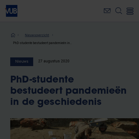
Overslaan
en
naar
de
inhoud
Kruimelpad
Nieuwsoverzicht
gaan
PhD-studente bestudeert pandemieën in de geschiedenis
27 augustus 2020
Nieuws
PhD-studente
bestudeert pandemieën
in de geschiedenis