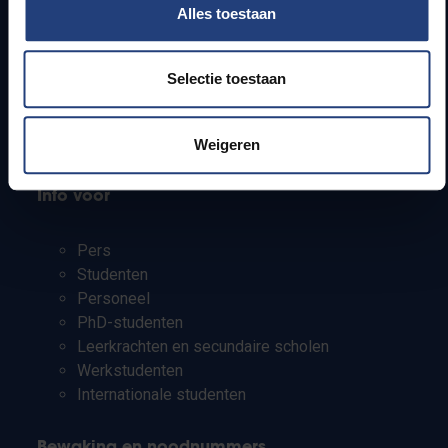
Alles toestaan
Webmail
Jobs
Lesroosters
Selectie toestaan
Bereikbaarheid
Onderzoeksgroepen
Campusfaciliteiten
Weigeren
Info voor
Pers
Studenten
Personeel
PhD-studenten
Leerkrachten en secundaire scholen
Werkstudenten
Internationale studenten
Bewaking en noodnummers