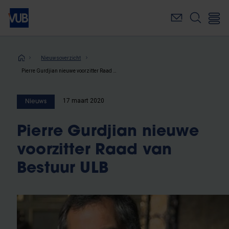
Overslaan
en
naar
de
inhoud
Kruimelpad
Nieuwsoverzicht
gaan
Pierre Gurdjian nieuwe voorzitter Raad van Bestuur ULB
17 maart 2020
Nieuws
Pierre Gurdjian nieuwe
voorzitter Raad van
Bestuur ULB