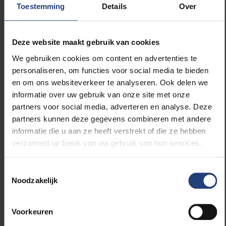
Pierre Gurdjian is in Wilrijk geboren in 1961 en
Toestemming
Details
Over
heeft school gelopen in het Nederlands, eerst
aan de middelbare school van Berchem en
daarna als student handelsingenieur aan de Vrije
Deze website maakt gebruik van cookies
Universiteit Brussel (Solvay Business School).
We gebruiken cookies om content en advertenties te
Hij behaalde een MBA aan Harvard in 1986 en
personaliseren, om functies voor social media te bieden
werkte van 1988 tot 2015 bij McKinsey. Hij geeft
en om ons websiteverkeer te analyseren. Ook delen we
ook les aan de Solvay Business School.
informatie over uw gebruik van onze site met onze
partners voor social media, adverteren en analyse. Deze
partners kunnen deze gegevens combineren met andere
informatie die u aan ze heeft verstrekt of die ze hebben
verzameld op basis van uw gebruik van hun services.
Lees meer over:
Toestemmingsselectie
Carrière
Noodzakelijk
Universiteit
Voorkeuren