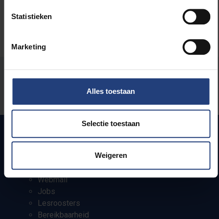
Statistieken
Marketing
Stond er een fout op deze pagina?
Alles toestaan
Laat het ons weten
Selectie toestaan
Snel naar
Weigeren
Webmail
Jobs
Lesroosters
Bereikbaarheid