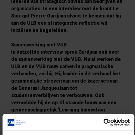
leveren van strategisch advies aan bedrijven en
organisaties. In een interview met de krant Le
Soir gaf Pierre Gurdjian alvast te kennen dat hij
aan de ULB een strategische reflectie wil
initiëren en begeleiden.
Samenwerking met VUB
In datzelfde interview sprak Gurdjian ook over
de samenwerking met de VUB. Nu al werken de
ULB en de VUB nauw samen in pragmatische
verbanden, zei hij. Hij haalde in dit verband het
gezamenlijke streven aan om de kazernes aan
de Generaal Jacqueslaan tot
studentenverblijven te verbouwen. Ook
vermeldde hij de op til staande bouw van een
gemeenschappelijk ‘Learning Innovation
Center’.
BIO