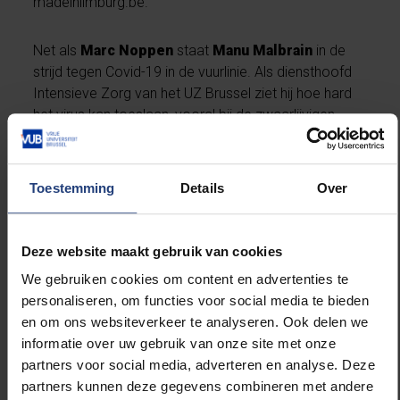
madeinlimburg.be.
Net als
Marc Noppen
staat
Manu Malbrain
in de
strijd tegen Covid-19 in de vuurlinie. Als diensthoofd
Intensieve Zorg van het UZ Brussel ziet hij hoe hard
het virus kan toeslaan, vooral bij de zwaarlijvigen
onder de patiënten op zijn afdeling. “Ik vrees voor
landen met veel overgewicht,” laat hij weten.
Toestemming
Details
Over
Als gezondheidseconoom aan de UGent/VUB sluit
Lieven Annemans
zich aan bij Marc Noppen. Ook hij
ziet een blijvende invloed van Covid-19 op de
Deze website maakt gebruik van cookies
toekomstige werking van ziekenhuizen.
We gebruiken cookies om content en advertenties te
“Hervormingen in de gezondheidszorg zullen
personaliseren, om functies voor social media te bieden
versnellen,” weet hij. Met zijn opinie dat het primaat
en om ons websiteverkeer te analyseren. Ook delen we
van de gezondheid op economie een goede keuze is
informatie over uw gebruik van onze site met onze
geweest, verdedigt hij de lockdown die we (bijna)
partners voor social media, adverteren en analyse. Deze
achter de rug hebben. Iets wat nationale ministers en
partners kunnen deze gegevens combineren met andere
alumni van de VUB Alexander De Croo en