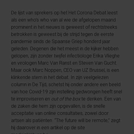
De lijst van sprekers op het Het Corona Debat leest
als een who’s who van al wie de afgelopen maand
prominent in het nieuws is geweest of rechtstreeks
betrokken is geweest bij de strijd tegen de eerste
pandemie sinds de Spaanse Griep honderd jaar
geleden. Degenen die het meest in de kijker hebben
gelopen, zijn zonder twijfel infectiologe Erika Vlieghe
en virologen Marc Van Ranst en Steven Van Gucht.
Maar ook Marc Noppen, CEO van UZ Brussel, is een
klinkende stem in het debat. In zijn veelgelezen
column in De Tijd, schetst hij onder andere een beeld
van hoe Covid-19 zijn instelling gedwongen heeft snel
te improviseren en
out of the box
te denken. Een van
de zaken die hem zijn opgevallen, is de snelle
acceptatie van online consultaties, zowel door
artsen als patiënten. “The future will be remote,” zegt
hij daarover in een artikel op de site