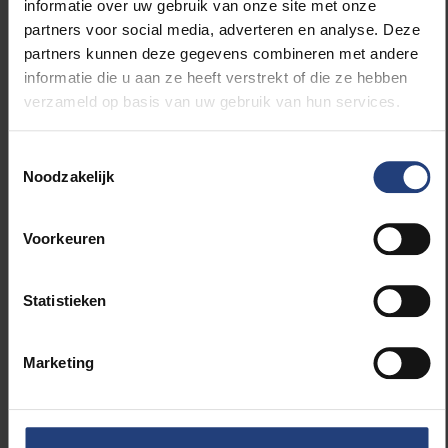
informatie over uw gebruik van onze site met onze
partners voor social media, adverteren en analyse. Deze
Maar de start van de preventiecampagne is dus
partners kunnen deze gegevens combineren met andere
voorzien bij de eindejaars TD?
informatie die u aan ze heeft verstrekt of die ze hebben
verzameld op basis van uw gebruik van hun services.
“We zullen daar zijn met een speciale stand
waar de studenten kunnen inpluggen (hun
Toestemmingsselectie
oordopjes). Maar dat is niet alles, studenten
Noodzakelijk
maken ook kans op twee duotickets voor
Couleur Café. Maar daar ga ik nog niet teveel
over verklappen. Daarvoor moeten ze naar de
Voorkeuren
TD komen.”
Statistieken
Marketing
Lees meer over:
Sport