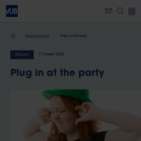
Overslaan
en
naar
de
inhoud
Kruimelpad
Nieuwsoverzicht
Plug in at the party
gaan
17 maart 2020
Nieuws
Plug in at the party