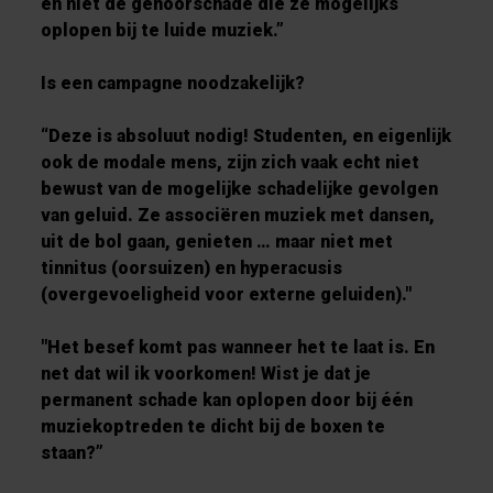
en niet de gehoorschade die ze mogelijks
oplopen bij te luide muziek.”
Is een campagne noodzakelijk?
“Deze is absoluut nodig! Studenten, en eigenlijk
ook de modale mens, zijn zich vaak echt niet
bewust van de mogelijke schadelijke gevolgen
van geluid. Ze associëren muziek met dansen,
uit de bol gaan, genieten … maar niet met
tinnitus (oorsuizen) en hyperacusis
(overgevoeligheid voor externe geluiden)."
"Het besef komt pas wanneer het te laat is. En
net dat wil ik voorkomen! Wist je dat je
permanent schade kan oplopen door bij één
muziekoptreden te dicht bij de boxen te
staan?”