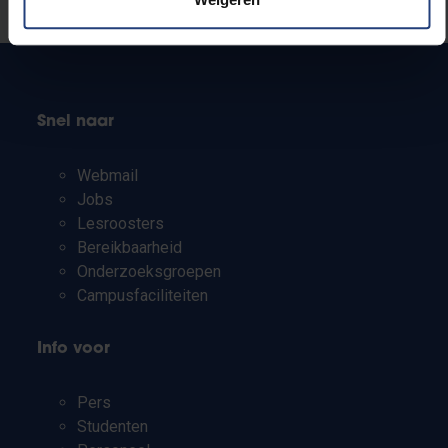
Laat het ons weten
Snel naar
Webmail
Jobs
Lesroosters
Bereikbaarheid
Onderzoeksgroepen
Campusfaciliteiten
Info voor
Pers
Studenten