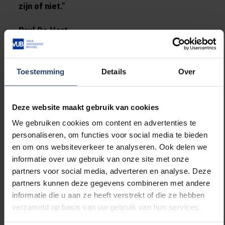
zijn of niet.”
Paul De Hert
Professor Paul De Hert
doceert onder meer
Strafrecht en Internationaal en Europees
Strafrecht aan de VUB. Zijn onderzoek situeert
Toestemming
Details
Over
zich vooral op de domeinen privacy en
technologie, mensenrechten en strafrecht.
Professor De Herdt is ook organisator van
Deze website maakt gebruik van cookies
Computers, Privacy & Data Protection (CPDP),
We gebruiken cookies om content en advertenties te
de grootste digitale conferentie over digitale
personaliseren, om functies voor social media te bieden
veiligheid.
en om ons websiteverkeer te analyseren. Ook delen we
informatie over uw gebruik van onze site met onze
partners voor social media, adverteren en analyse. Deze
partners kunnen deze gegevens combineren met andere
informatie die u aan ze heeft verstrekt of die ze hebben
verzameld op basis van uw gebruik van hun services.
Lees meer over: