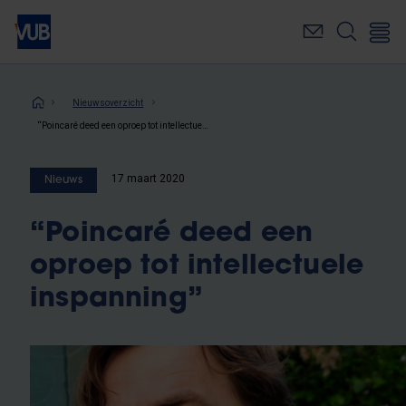
Overslaan
en
naar
de
inhoud
Kruimelpad
Nieuwsoverzicht
gaan
“Poincaré deed een oproep tot intellectuele inspanning”
17 maart 2020
Nieuws
“Poincaré deed een
oproep tot intellectuele
inspanning”