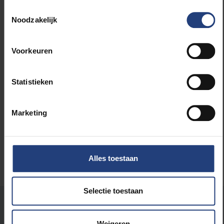
Toestemmingsselectie
Noodzakelijk
Maatschappij en engagement
Sport
Voorkeuren
Kunst en cultuur
Statistieken
Universiteit
Marketing
Alles toestaan
Selectie toestaan
Stond er een fout op deze pagina?
Weigeren