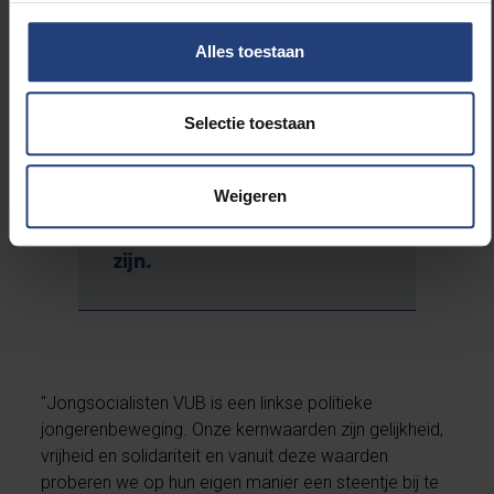
Alles toestaan
Bij de Jongsocialisten
Selectie toestaan
VUB doen we alles met
onze progressieve
kernwaarden in het
Weigeren
achterhoofd, maar met
ruimte om écht student te
zijn.
"Jongsocialisten VUB is een linkse politieke
jongerenbeweging. Onze kernwaarden zijn gelijkheid,
vrijheid en solidariteit en vanuit deze waarden
proberen we op hun eigen manier een steentje bij te