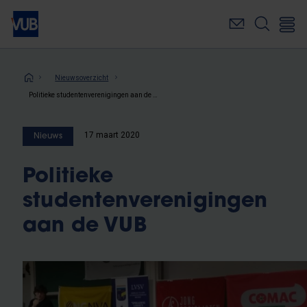
Overslaan
en
naar
de
inhoud
Kruimelpad
Nieuwsoverzicht
gaan
Politieke studentenverenigingen aan de VUB
17 maart 2020
Nieuws
Politieke
studentenverenigingen
aan de VUB