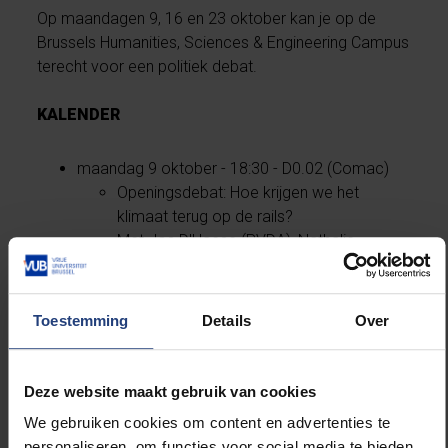
Op maandagen 9, 16 en 23 oktober kan je op de
Brussels Humanities, Sciences & Engineering Campus
terecht voor een politiek debat.
KALENDER
maandag 9 oktober - 18:30 - D0.02 (Comac)
Openingsdebat: Hoe krijgen we het
klimaat terug op de rails?
Met Jos D'Haese (PVDA), Nathalie
Eggermont (Climate Express), Hubert
Rahier (VUB) en Dirk Tricot (ACV
Transcom)
Toestemming
Details
Over
woensdag 11 oktober - 19:30 - lokaal D.2.16
(Jongsocialisten VUB)
Eerste officiële vergadering, gevolgd
Deze website maakt gebruik van cookies
door Progressieve Pintjes (El Café)
We gebruiken cookies om content en advertenties te
maandag 16 oktober - 20:00 (LVSV)
personaliseren, om functies voor social media te bieden