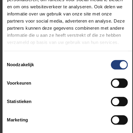
Openingsdebat: Brussel, de thuishaven
en om ons websiteverkeer te analyseren. Ook delen we
van de VUB-student: transparant beleid,
informatie over uw gebruik van onze site met onze
mobiliteit en veiligheid.
partners voor social media, adverteren en analyse. Deze
Met Karl Vanlouwe (NV-A), Guy Vanhengel
partners kunnen deze gegevens combineren met andere
(open-VLD), Bianca Debaets (CD&V),
informatie die u aan ze heeft verstrekt of die ze hebben
Bruno De Lille (Groen), Pascal Smet (SP.a)
verzameld op basis van uw gebruik van hun services.
en Dirk De Block (PvdA)
maandag 23 oktober (Jong Groen Stubxl) -
Toestemmingsselectie
19:00 - aula Qa
Noodzakelijk
Eindelijk een echt studentendebat: F*ck
de Zijlijn, leve Politiek!
Met MC Kristof Calvo (Groen). Studenten
Voorkeuren
nemen zelf het woord, de politicus leidt
het debat in goede banen. De
Statistieken
aanwezigen kiezen de thema's. Ook van
de partij: speciale gasten, vakjury en dolle
prijzen.
Marketing