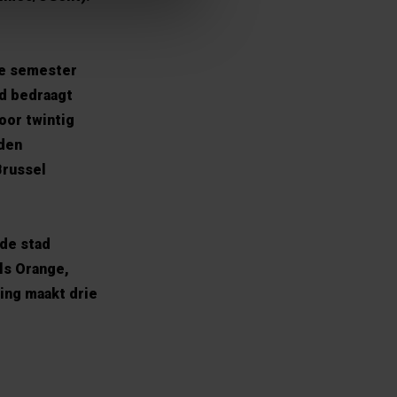
ste semester
ld bedraagt
oor twintig
rden
Brussel
 de stad
ls Orange,
ing maakt drie