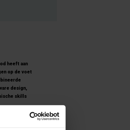
od heeft aan
gen op de voet
mbineerde
ware design,
ische skills
taire
ntwerpen, de