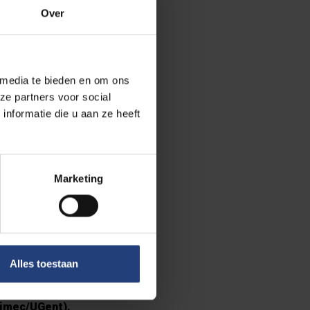
Over
or
stantie mikken
termijn moet de
 media te bieden en om ons
ze partners voor social
nformatie die u aan ze heeft
el, Antwerpen
n”, stelt
 geavanceerde
Marketing
lossingen,
Alles toestaan
re projecten
tainers, tot
(imec/UGent).