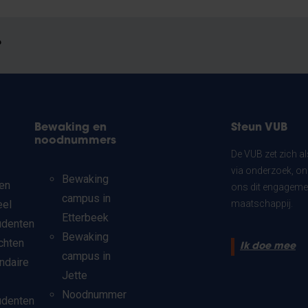
?
Bewaking en
Steun VUB
noodnummers
De VUB zet zich a
via onderzoek, on
Bewaking
en
ons dit engagemen
campus in
eel
maatschappij.
Etterbeek
udenten
Bewaking
chten
Ik doe mee
campus in
ndaire
Jette
Noodnummer
udenten