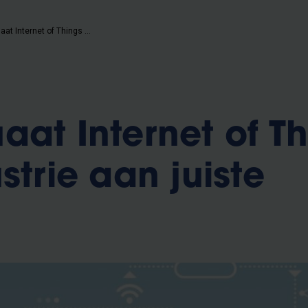
Postgraduaat Internet of Things helpt industrie aan juiste profielen
aat Internet of T
strie aan juiste