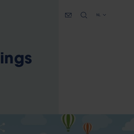
NL
hings