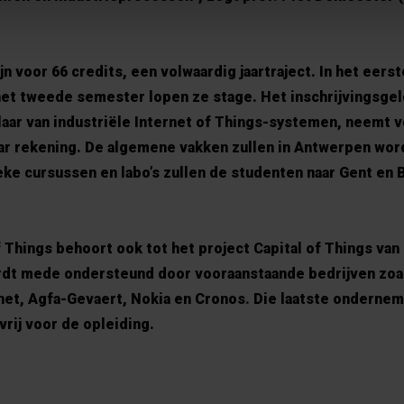
jn voor 66 credits, een volwaardig jaartraject. In het eer
 het tweede semester lopen ze stage. Het inschrijvingsge
aar van industriële Internet of Things-systemen, neemt v
ar rekening. De algemene vakken zullen in Antwerpen wo
ke cursussen en labo’s zullen de studenten naar Gent en 
 Things behoort ook tot het project Capital of Things van
rdt mede ondersteund door vooraanstaande bedrijven zoa
net, Agfa-Gevaert, Nokia en Cronos. Die laatste ondernem
vrij voor de opleiding.