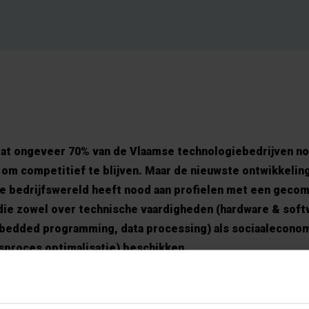
 dat ongeveer 70% van de Vlaamse technologiebedrijven no
 om competitief te blijven. Maar de nieuwste ontwikkelin
 De bedrijfswereld heeft nood aan profielen met een geco
 die zowel over technische vaardigheden (hardware & soft
bedded programming, data processing) als sociaaleconom
fsproces optimalisatie) beschikken.
n op de vragen van de industrie. “Het unieke interuniversi
ngs krijgt vorm in partnerschap tussen de Universiteit A