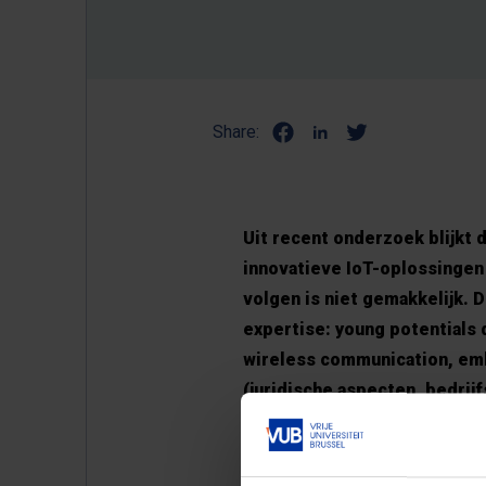
Share:
Uit recent onderzoek blijkt
innovatieve IoT-oplossingen
volgen is niet gemakkelijk.
expertise: young potentials
wireless communication, em
(juridische aspecten, bedrij
De nieuwe opleiding speelt i
postgraduaat Internet of Thi