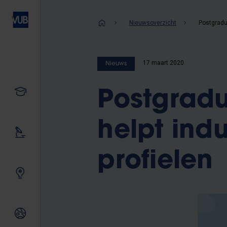
Overslaan
en
Kruimelpad
Nieuwsoverzicht
naar
de
inhoud
17 maart 2020
Nieuws
gaan
Studeren
Postgradu
helpt indu
Ons onderzoek
profielen
Samen innoveren
Internationale relaties