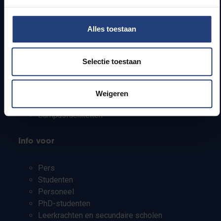
Alles toestaan
Snel naar
Webmail
Selectie toestaan
Jobs
Lesroosters
Bereikbaarheid
Weigeren
Onderzoeksgroepen
Campusfaciliteiten
Info voor
Pers
Studenten
Personeel
PhD-studenten
Leerkrachten en secundaire scholen