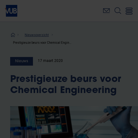
Overslaan
en
naar
de
inhoud
Kruimelpad
Nieuwsoverzicht
gaan
Prestigieuze beurs voor Chemical Engineering
17 maart 2020
Nieuws
Prestigieuze beurs voor
Chemical Engineering