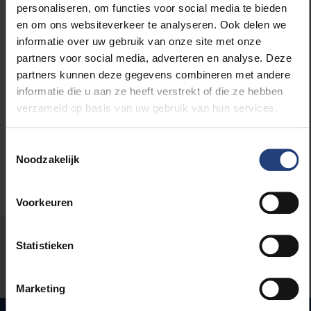
personaliseren, om functies voor social media te bieden
en om ons websiteverkeer te analyseren. Ook delen we
informatie over uw gebruik van onze site met onze
partners voor social media, adverteren en analyse. Deze
Lees meer over:
partners kunnen deze gegevens combineren met andere
informatie die u aan ze heeft verstrekt of die ze hebben
Wetenschap en onderzoek
verzameld op basis van uw gebruik van hun services.
Toestemmingsselectie
Noodzakelijk
Voorkeuren
Stond er een fout op deze pagina?
Statistieken
Laat het ons weten
Marketing