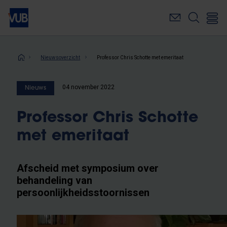
Overslaan
en
naar
de
inhoud
Kruimelpad
Nieuwsoverzicht
Professor Chris Schotte met emeritaat
gaan
04 november 2022
Nieuws
Professor Chris Schotte
met emeritaat
Afscheid met symposium over
behandeling van
persoonlijkheidsstoornissen