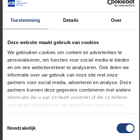
therapie, GIT-PD en Mentalization-Based Treatment
worden behandeld door eminente sprekers.
Professor Schotte zal tenslotte zijn visie op het
Toestemming
Details
Over
concept persoonlijkheidsstoornissen en op een
behandelingsgerichte assessment toelichten. De dag
wordt beëindigd met een feestelijke receptie. Dit
Deze website maakt gebruik van cookies
alles vindt plaats tegen de achtergrond van het
We gebruiken cookies om content en advertenties te
Africamuseum in Tervuren.
personaliseren, om functies voor social media te bieden
en om ons websiteverkeer te analyseren. Ook delen we
Wil je er graag bij zijn? Inschrijven kan nog via
informatie over uw gebruik van onze site met onze
https://www.brucc.be/nl/symposium-ter-
partners voor social media, adverteren en analyse. Deze
gelegenheid-van-het-emeritaat-van-chris-schotte
partners kunnen deze gegevens combineren met andere
informatie die u aan ze heeft verstrekt of die ze hebben
verzameld op basis van uw gebruik van hun services.
Toestemmingsselectie
Lees meer over:
Noodzakelijk