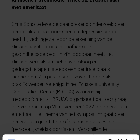
met emeritaat.
Chris Schotte leverde baanbrekend onderzoek over
persoonlijkheidsstoornissen en depressie. Verder
heeft hij zich ingezet voor de erkenning van de
klinisch psycholoog als onafhankelijk
gezondheidsberoep. In zijn loopbaan heeft het
klinisch werk als klinisch psycholoog en
gedragstherapeut steeds een centrale plaats
ingenomen. Zijn passie voor zowel theorie als
praktijk werden verenigd in het Brussels University
Consultation Center (BRUCC) waarvan hij
medeoprichter is. BRUCC organiseert dan ook graag
dit symposium op 25 november 2022 ter ere van zijn
emeritaat. Het thema van het symposium gaat over
een van zijn grootste professionele passies: de
“persoonlijkheidsstoornissen”. Verschillende
behandelingsvormen, zoals Schema-focused