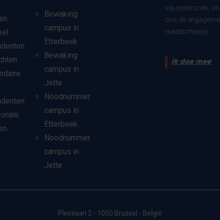
via onderzoek, on
Bewaking
en
ons dit engagemen
campus in
eel
maatschappij.
Etterbeek
udenten
Bewaking
chten
Ik doe mee
campus in
ndaire
Jette
Noodnummer
udenten
campus in
ionale
Etterbeek
en
Noodnummer
campus in
Jette
Pleinlaan 2 - 1050 Brussel - België