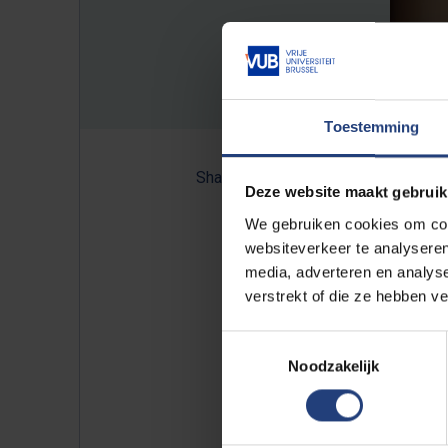
Toestemming
Share:
Deze website maakt gebruik
We gebruiken cookies om cont
websiteverkeer te analyseren
media, adverteren en analys
In bijna ieder medicijnkastje zu
verstrekt of die ze hebben v
professor
huisartsgeneeskund
betrouwbare koortsthermometer m
Toestemmingsselectie
tekentangetje is volgens profess
Noodzakelijk
iets aan om in de diepvriezer t
kneuzing.” Lees meer op
nieuws