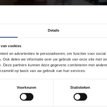
Details
 van cookies
ent en advertenties te personaliseren, om functies voor social
. Ook delen we informatie over uw gebruik van onze site met on
e. Deze partners kunnen deze gegevens combineren met andere i
l je standaard een hoestsiroop vinden, maar is dat wel nodig? Dir
erzameld op basis van uw gebruik van hun services.
e
aan de VUB, vindt alvast van niet. Je legt er beter andere items
oet er dus zeker in. En een pijnstiller en koortswerend middel
or Devroey handig als je vaak in de natuur vertoeft. Daarnaast a
Voorkeuren
Statistieken
e bewaren. “Een ice packvoor de behandeling van een verzwikte e
blad.be
(+).