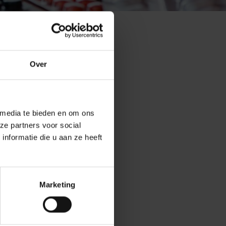
Over
 media te bieden en om ons
ze partners voor social
nformatie die u aan ze heeft
k Devroey,
 in. “Een
.” Een
dviseert hij ook
Marketing
nkel of een