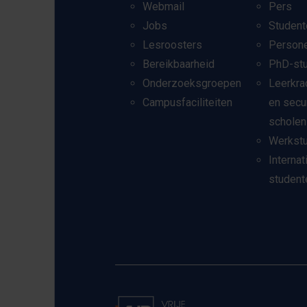
Webmail
Pers
Jobs
Student
Lesroosters
Person
Bereikbaarheid
PhD-st
Onderzoeksgroepen
Leerkra
Campusfaciliteiten
en secu
scholen
Werkst
Internat
student