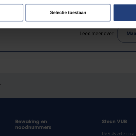
Selectie toestaan
Lees meer over:
Maa
?
Bewaking en
Steun VUB
noodnummers
De VUB zet zich a