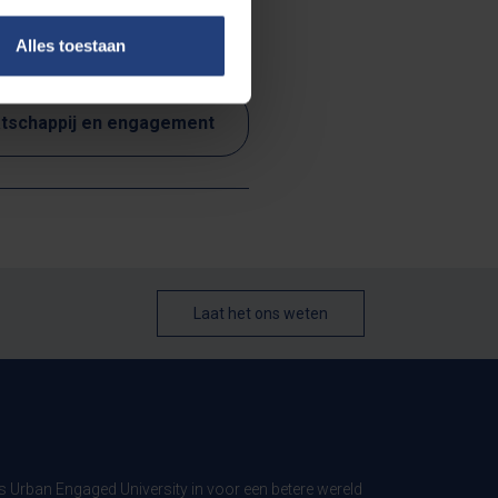
Alles toestaan
tschappij en engagement
Laat het ons weten
ls Urban Engaged University in voor een betere wereld