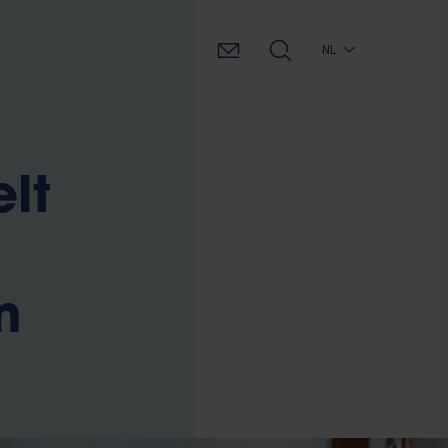
NL
elt
n