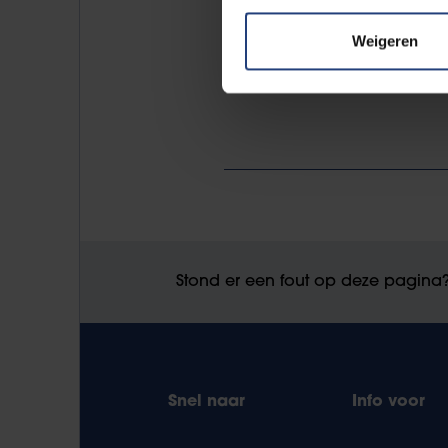
Weigeren
Stond er een fout op deze pagina
Snel naar
Info voor