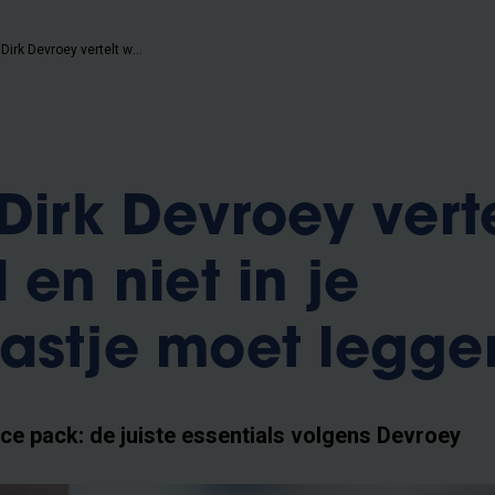
Professor Dirk Devroey vertelt wat je wel en niet in je medicijnkastje moet leggen
Dirk Devroey vert
 en niet in je
astje moet legge
ce pack: de juiste essentials volgens Devroey