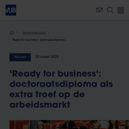
Overslaan
en
naar
de
inhoud
Kruimelpad
Nieuwsoverzicht
gaan
‘Ready for business’: doctoraatsdiploma als extra troef op de arbeidsmarkt
03 maart 2020
Nieuws
‘Ready for business’:
doctoraatsdiploma als
extra troef op de
arbeidsmarkt