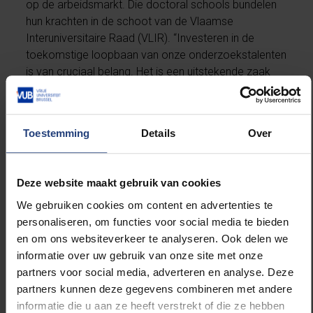
op de arbeidsmarkt. Die doctoral schools bundelen
hun krachten in de schoot van de Vlaamse
Interuniversitaire Raad (VLIR). “Investeren in de
toekomstige loopbaan van onze onderzoekstalenten
is van cruciaal belang. Het is een uitstekende zaak
dat de Vlaamse Regering dit actief ondersteunt door
de financiering van het programma Omkadering
Jonge Onderzoekers”, aldus Luc Sels, sinds 1
Toestemming
Details
Over
september de nieuwe VLIR-voorzitter.
“From PhD to Job Market is uitgegroeid tot een van
Deze website maakt gebruik van cookies
de visitekaartjes van de doctoral schools. De
We gebruiken cookies om content en advertenties te
conferentie biedt een venster op de brede waaier
personaliseren, om functies voor social media te bieden
aan loopbaanmogelijkheden, ook buiten het
en om ons websiteverkeer te analyseren. Ook delen we
academisch milieu”, zegt Koen Verlaeckt, secretaris-
informatie over uw gebruik van onze site met onze
generaal van VLIR. “De Vlaamse Interuniversitaire
partners voor social media, adverteren en analyse. Deze
Raad wil in de toekomst nog meer aandacht
partners kunnen deze gegevens combineren met andere
besteden aan de specifieke uitdagingen voor
informatie die u aan ze heeft verstrekt of die ze hebben
onderzoekstalent op de brug tussen bedrijfsleven en