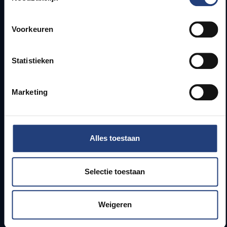
Snel naar
Voorkeuren
Webmail
Statistieken
Jobs
Lesroosters
Bereikbaarheid
Marketing
Onderzoeksgroepen
Campusfaciliteiten
Alles toestaan
Info voor
Pers
Selectie toestaan
Studenten
Personeel
PhD-studenten
Weigeren
Leerkrachten en secundaire scholen
Werkstudenten