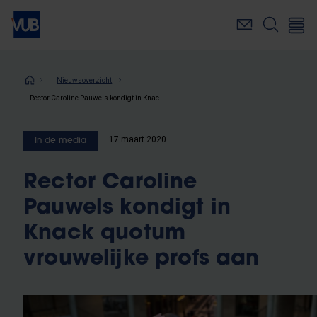
Overslaan
en
naar
de
inhoud
Kruimelpad
Nieuwsoverzicht
gaan
Rector Caroline Pauwels kondigt in Knack quotum vrouwelijke profs aan
17 maart 2020
In de media
Rector Caroline
Pauwels kondigt in
Knack quotum
vrouwelijke profs aan