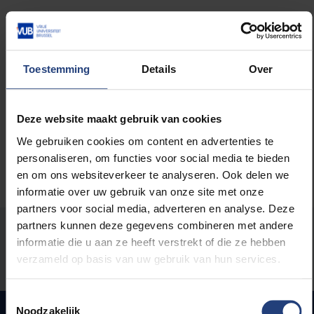
Lees meer over:
Toestemming
Details
Over
weKONEKT
Deze website maakt gebruik van cookies
We gebruiken cookies om content en advertenties te
personaliseren, om functies voor social media te bieden
en om ons websiteverkeer te analyseren. Ook delen we
informatie over uw gebruik van onze site met onze
partners voor social media, adverteren en analyse. Deze
partners kunnen deze gegevens combineren met andere
Stond er een fout op deze pagina?
informatie die u aan ze heeft verstrekt of die ze hebben
verzameld op basis van uw gebruik van hun services.
Laat het ons weten
Toestemmingsselectie
Noodzakelijk