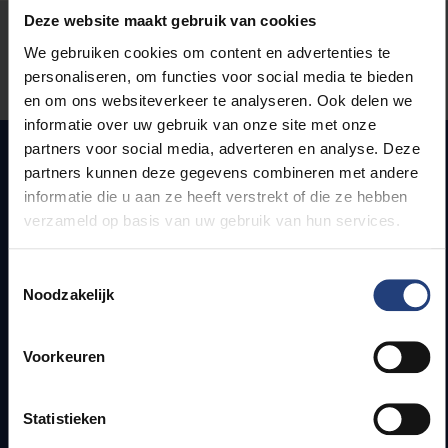
Deze website maakt gebruik van cookies
Stond er een fout op deze pagina?
We gebruiken cookies om content en advertenties te
personaliseren, om functies voor social media te bieden
Laat het ons weten
en om ons websiteverkeer te analyseren. Ook delen we
informatie over uw gebruik van onze site met onze
partners voor social media, adverteren en analyse. Deze
partners kunnen deze gegevens combineren met andere
informatie die u aan ze heeft verstrekt of die ze hebben
Snel naar
verzameld op basis van uw gebruik van hun services.
Webmail
Toestemmingsselectie
Jobs
Noodzakelijk
Lesroosters
Bereikbaarheid
Onderzoeksgroepen
Voorkeuren
Campusfaciliteiten
Statistieken
Info voor