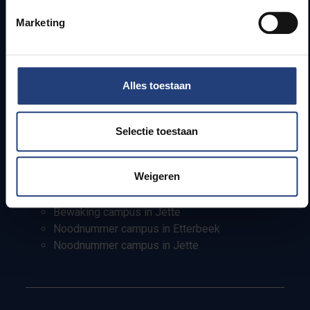
Pers
Marketing
Studenten
Personeel
PhD-studenten
Alles toestaan
Leerkrachten en secundaire scholen
Werkstudenten
Internationale studenten
Selectie toestaan
Bewaking en noodnummers
Weigeren
Bewaking campus in Etterbeek
Bewaking campus in Jette
Noodnummer campus in Etterbeek
Noodnummer campus in Jette