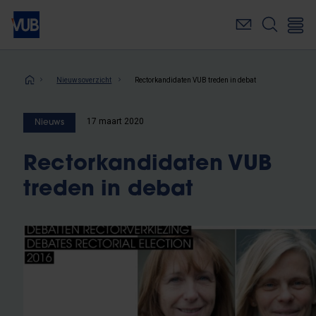
Overslaan
en
naar
de
inhoud
Kruimelpad
Nieuwsoverzicht
Rectorkandidaten VUB treden in debat
gaan
17 maart 2020
Nieuws
Rectorkandidaten VUB
treden in debat