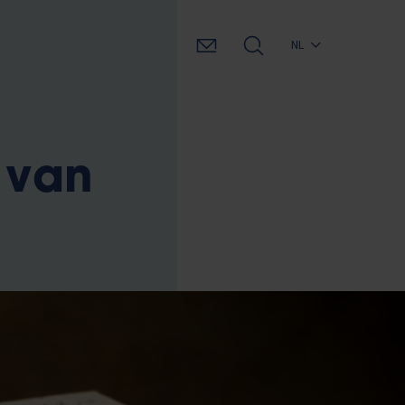
NL
 van