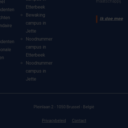
eel
maatschappij.
Etterbeek
udenten
Bewaking
chten
Ik doe mee
campus in
ndaire
Jette
Noodnummer
udenten
campus in
ionale
Etterbeek
en
Noodnummer
campus in
Jette
Pleinlaan 2 - 1050 Brussel - België
Privacybeleid
Contact