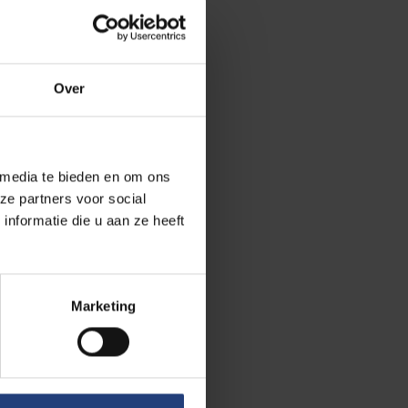
Over
kken om een
n, postkaartjes
 media te bieden en om ons
 VUB-
ze partners voor social
nformatie die u aan ze heeft
op het
den en familie
istorische
ie. Lees meer
Marketing