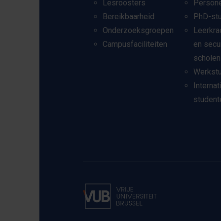
Lesroosters
Person
Bereikbaarheid
PhD-st
Onderzoeksgroepen
Leerkra
Campusfaciliteiten
en secu
scholen
Werkst
Internat
student