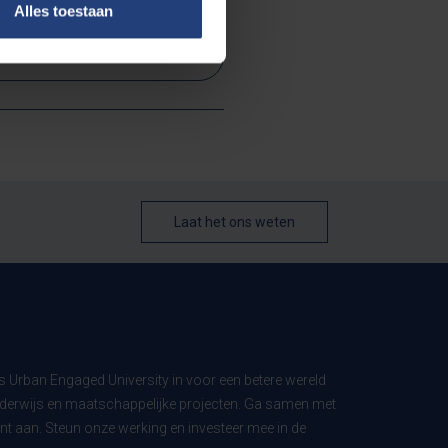
Alles toestaan
etenschap en onderzoek
Laat het ons weten
ls Urban Engaged University in voor een betere wereld
derwijs en maatschappelijke projecten. Ga samen met
t aan. Steun onze werking en investeer mee in de