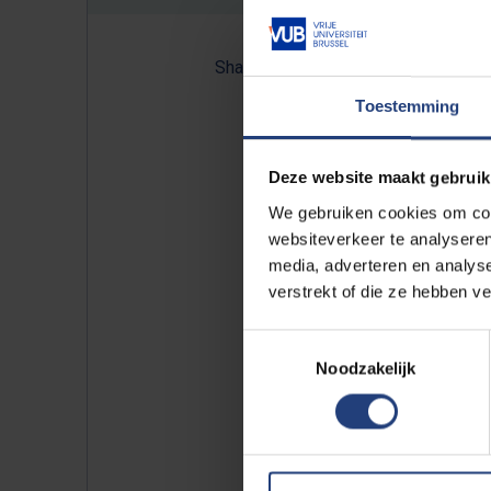
Share:
Toestemming
Wist je dat heel wat Vlamingen 
Deze website maakt gebruik
nieuw (en beter) leven te begi
We gebruiken cookies om cont
en dagboeken van vroege Vlaams
websiteverkeer te analyseren
media, adverteren en analys
doctoraatsonderzoekster
Yasm
verstrekt of die ze hebben v
taalgebruik van deze Vlaamse mi
in Vlaanderen kunnen namelijk he
Toestemmingsselectie
verhalen bevatten. Het museum 
Noodzakelijk
op
hln.be
.