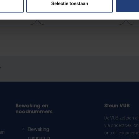
Selectie toestaan
ternationaal
Maatschappij en engagement
W
?
Bewaking en
Steun VUB
noodnummers
De VUB zet zich a
via onderzoek, on
Bewaking
en
ons dit engagemen
campus in