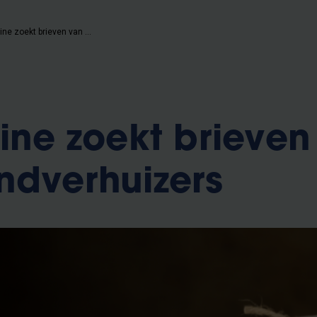
Red Star Line zoekt brieven van vroege landverhuizers
Line zoekt brieven
ndverhuizers