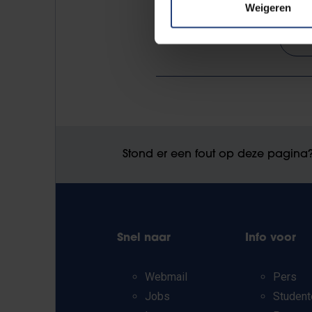
Weigeren
Lees meer over:
In
Stond er een fout op deze pagina
Snel naar
Info voor
Webmail
Pers
Jobs
Student