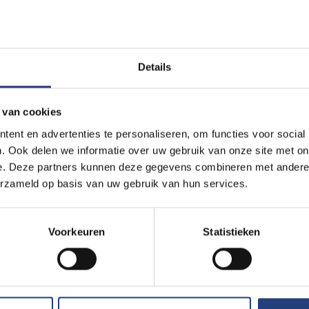
Details
rond de start van de twintigste eeuw naar Verenigde Staten tro
 van cookies
nnen? Het Red Star Line Museum gaat daarom op zoek naar brieve
ent en advertenties te personaliseren, om functies voor social
e landverhuizers uit de zogenoaamde ‘Red Star Line-periode’.
. Ook delen we informatie over uw gebruik van onze site met on
e. Deze partners kunnen deze gegevens combineren met andere i
in Crombez
wil a.d.h.v. deze brieven de invloed van het Engels 
erzameld op basis van uw gebruik van hun services.
granten onderzoeken. De brieven die ze stuurden naar hun vrien
el wat prijs geven over hun taalgebruik, maar ook interessante h
zou daarom enkele verhalen willen opnemen in de vaste collect
Voorkeuren
Statistieken