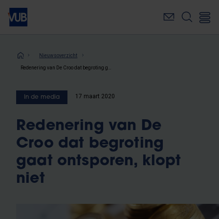
Overslaan
en
naar
de
inhoud
Kruimelpad
Nieuwsoverzicht
gaan
Redenering van De Croo dat begroting gaat ontsporen, klopt niet
17 maart 2020
In de media
Redenering van De
Croo dat begroting
gaat ontsporen, klopt
niet