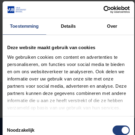
Lees meer over:
Toestemming
Details
Over
Maatschappij en engagement
Deze website maakt gebruik van cookies
We gebruiken cookies om content en advertenties te
personaliseren, om functies voor social media te bieden
en om ons websiteverkeer te analyseren. Ook delen we
informatie over uw gebruik van onze site met onze
partners voor social media, adverteren en analyse. Deze
Stond er een fout op deze pagina?
partners kunnen deze gegevens combineren met andere
informatie die u aan ze heeft verstrekt of die ze hebben
Laat het ons weten
verzameld op basis van uw gebruik van hun services.
Toestemmingsselectie
Noodzakelijk