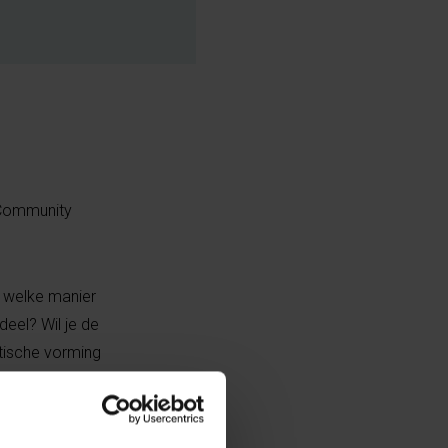
Community
 welke manier
eel? Wil je de
tische vorming
resse om aan de