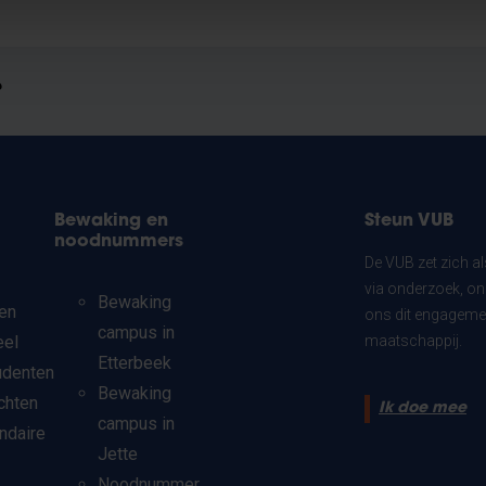
?
Bewaking en
Steun VUB
noodnummers
De VUB zet zich a
via onderzoek, on
Bewaking
en
ons dit engagemen
campus in
eel
maatschappij.
Etterbeek
udenten
Bewaking
chten
Ik doe mee
campus in
ndaire
Jette
Noodnummer