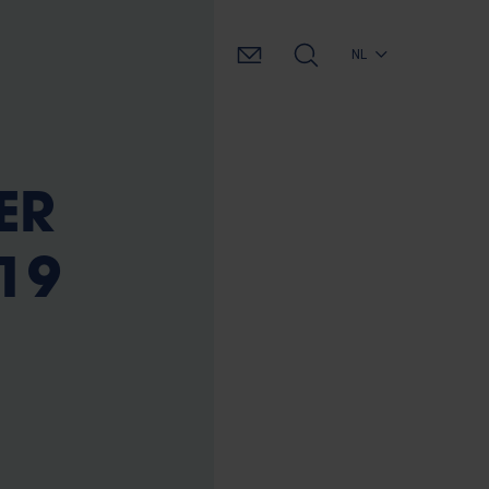
NL
ER
019