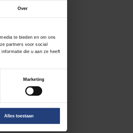
Over
f netwerken
 aan de verdere
-Learning
 media te bieden en om ons
ze partners voor social
nformatie die u aan ze heeft
VER.CITY-
Marketing
tschappij en engagement
Alles toestaan