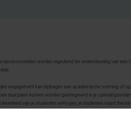
projectvoorstellen worden ingediend ter ondersteuning van een
dule.
lijke engagement kan bijdragen aan academische vorming of op
en duurzaam kunnen worden geïntegreerd in je opleidingsonderd
okkenheid van je studenten verhogen, je studenten naast theore
rdigheden en verantwoordelijkheidszin bijbrengen? Heb je inte
ng en wil je hiervoor de nodige ondersteuning krijgen?
Dien een