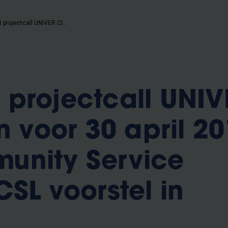
REMINDER projectcall UNIVER CITY - Dien voor 30 april 2019 een Community Service Learning CSL voorstel in
projectcall UNIV
n voor 30 april 2
unity Service
CSL voorstel in