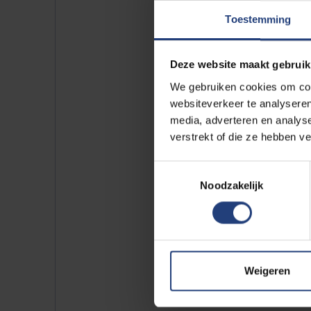
Toestemming
Ben jij al bezig met Community 
delen? Wens je meer uitstraling 
Deze website maakt gebruik
visie- en beleidsontwikkeling m
We gebruiken cookies om cont
project bekend!
websiteverkeer te analyseren
media, adverteren en analys
Meer informatie
over deze pro
verstrekt of die ze hebben v
webpagina
.
Toestemmingsselectie
Noodzakelijk
Weigeren