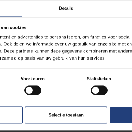
Details
Service Learning en wil je jouw ervaringen, instrumentarium en/o
te kunnen verlenen aan je projectrealisaties? Draag je graag bij
 van cookies
et betrekking tot Service-Learning aan de VUB?
Maak je Service
ent en advertenties te personaliseren, om functies voor social
. Ook delen we informatie over uw gebruik van onze site met on
e. Deze partners kunnen deze gegevens combineren met andere i
jectoproep en bijbehorende templates zijn te vinden op de
UNI
erzameld op basis van uw gebruik van hun services.
Voorkeuren
Statistieken
Lees meer over:
Maa
Selectie toestaan