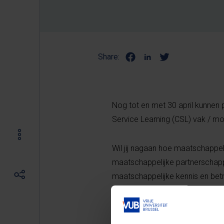
Share:
Nog tot en met 30 april kunnen 
Service Learning (CSL) vak / mo
Wil jij nagaan hoe maatschappe
maatschappelijke partnerschapp
maatschappelijke kennis en betr
ook brede maatschappelijke vaa
slag te gaan met Service-Learni
projectvoorstel in!