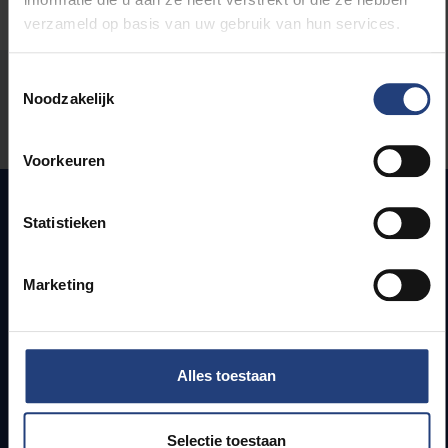
verzameld op basis van uw gebruik van hun services.
Toestemmingsselectie
Stond er een fout op deze pagina?
Noodzakelijk
Laat het ons weten
Voorkeuren
Statistieken
Snel naar
Marketing
Webmail
Jobs
Lesroosters
Bereikbaarheid
Alles toestaan
Onderzoeksgroepen
Campusfaciliteiten
Selectie toestaan