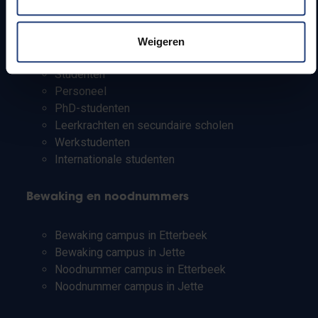
Info voor
Weigeren
Pers
Studenten
Personeel
PhD-studenten
Leerkrachten en secundaire scholen
Werkstudenten
Internationale studenten
Bewaking en noodnummers
Bewaking campus in Etterbeek
Bewaking campus in Jette
Noodnummer campus in Etterbeek
Noodnummer campus in Jette