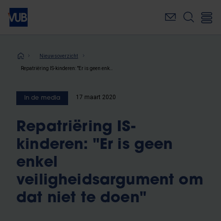
Overslaan
en
naar
de
inhoud
Kruimelpad
Nieuwsoverzicht
gaan
Repatriëring IS-kinderen: "Er is geen enkel veiligheidsargument om dat niet te doen"
17 maart 2020
In de media
Repatriëring IS-
kinderen: "Er is geen
enkel
veiligheidsargument om
dat niet te doen"