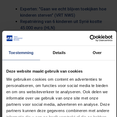
Experten: "Gaan we echt blijven toekijken hoe
kinderen sterven" (VRT NWS)
Repatriëring van 6 kinderen uit Syrië kostte
45.000 euro (HLN)
Unanimiteit over repatriëring, maar hoe en
wat met de IS-kinderen (Metro)
Toestemming
Details
Over
Deze website maakt gebruik van cookies
Lees meer over:
We gebruiken cookies om content en advertenties te
personaliseren, om functies voor social media te bieden
Internationaal
en om ons websiteverkeer te analyseren. Ook delen we
informatie over uw gebruik van onze site met onze
partners voor social media, adverteren en analyse. Deze
partners kunnen deze gegevens combineren met andere
informatie die u aan ze heeft verstrekt of die ze hebben