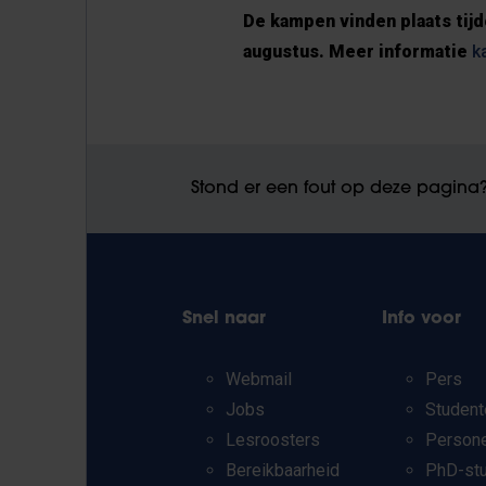
De kampen vinden plaats tijd
augustus. Meer informatie
k
Stond er een fout op deze pagina
Snel naar
Info voor
Webmail
Pers
Jobs
Student
Lesroosters
Person
Bereikbaarheid
PhD-st