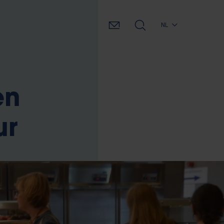
NL
en
ur