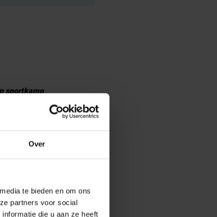
 op sportkamp
eken ingepland
Over
 gevulde
iddag gezond en
 media te bieden en om ons
ze partners voor social
nformatie die u aan ze heeft