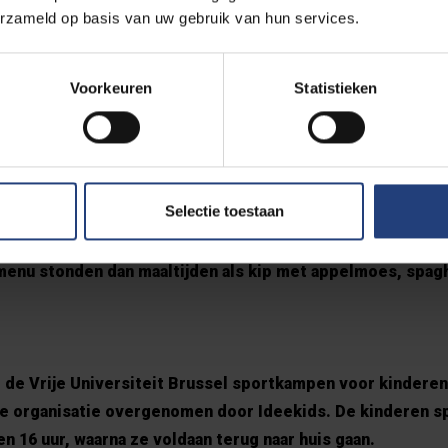
erzameld op basis van uw gebruik van hun services.
x van Philippe Merckx, diensthoofd van het restaurant, o
Voorkeuren
Statistieken
r sportkampen voor kinderen plaats op campus Etterbeek
 aanvraag van een paar ouders schafte het restaurant een v
 de ouders en soms kleine kinderen veilig voorbij de kassa
gebeurt dan enkel soms nog aan tafel.
Selectie toestaan
ant werd lichtjes aangepast om rekening te houden met de
menu stonden dan maaltijden als kip met appelmoes, spagh
t de Vrije Universiteit Brussel sportkampen voor kinderen
 de organisatie overgenomen door Ideekids. De kinderen s
n 16 uur, waarna ze voldaan terug naar huis gaan.