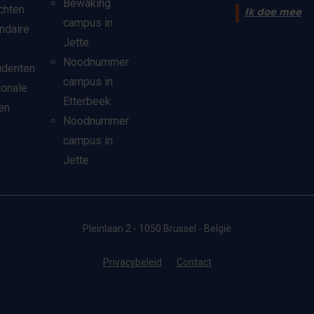
Bewaking
chten
Ik doe mee
campus in
ndaire
Jette
Noodnummer
udenten
campus in
ionale
Etterbeek
en
Noodnummer
campus in
Jette
Pleinlaan 2 - 1050 Brussel - België
Privacybeleid
Contact