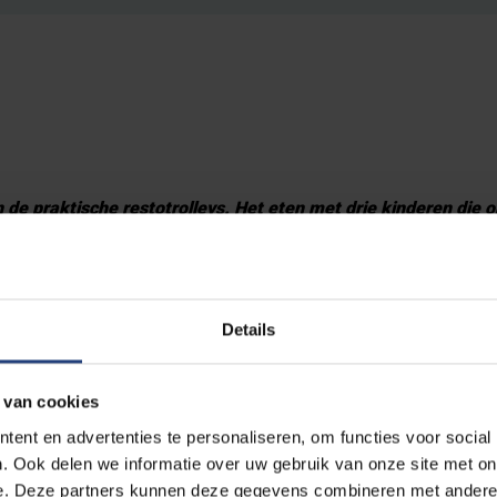
de praktische restotrolleys. Het eten met drie kinderen die
en stuk relaxer op geworden. Werkelijk fantastisch!
kindvriendelijk gerecht” op het menu tijdens de sportkampw
Details
iddag was een schot in de roos. Drie blije oranje mondjes en
 van cookies
nkt in naam van heel veel collega’s die al vele jaren elke m
ent en advertenties te personaliseren, om functies voor social
– Kim Coppens
. Ook delen we informatie over uw gebruik van onze site met on
e. Deze partners kunnen deze gegevens combineren met andere i