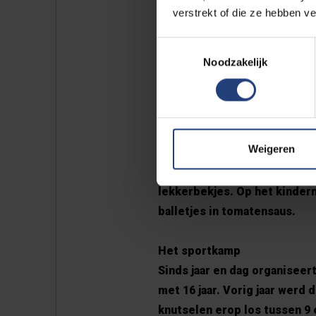
verstrekt of die ze hebben v
Met dit bericht werd de inbo
Toestemmingsselectie
Kindermenu’s en trolleys
Noodzakelijk
De voorbije weken vonden e
Naar aanleiding daarvan en op
aan. Met die trolleys kunnen
plaats geraken. Het morsen 
Weigeren
Ook het menu in het restaur
lekkerbekjes. Op het kinder
balletjes in tomatensaus.
Het sportkamp
Sinds jaar en dag organiseer
met 16 jaar. Vorig jaar werd
knutselen erop los tussen 9 e