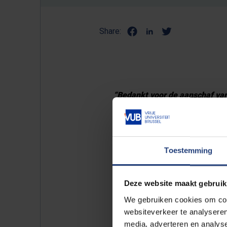
Share:
“
Bedankt voor de aanschaf van 
zitten in het VUB-resto is er e
Ook bedankt om elke dag een “
Toestemming
te hebben. De spaghetti deze m
buikjes.
Deze website maakt gebruik
En los van de sportkampen beda
We gebruiken cookies om cont
lekker in het VUB-resto eten.”
websiteverkeer te analyseren
media, adverteren en analys