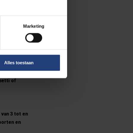
pgefleurd.
Marketing
 van de VUB.
ijftal trolleys
 tot aan hun
Alles toestaan
 jonge
etti of
 van 3 tot en
porten en