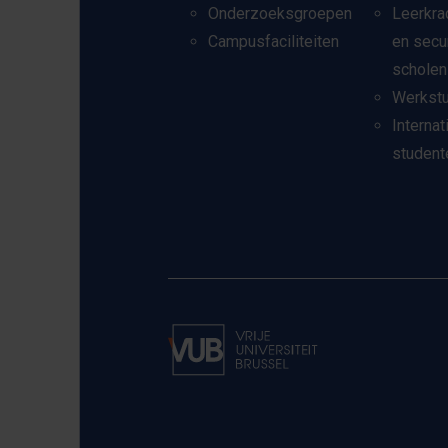
Onderzoeksgroepen
Leerkra
Campusfaciliteiten
en secu
scholen
Werkst
Internat
student