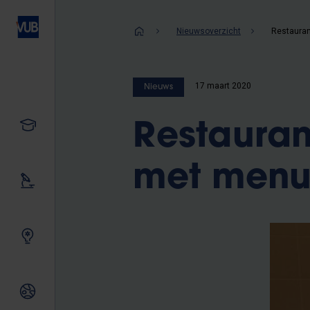
Overslaan
en
Kruimelpad
Nieuwsoverzicht
naar
de
inhoud
17 maart 2020
Nieuws
gaan
Studeren
Restauran
met menu’
Ons onderzoek
Samen innoveren
Internationale relaties