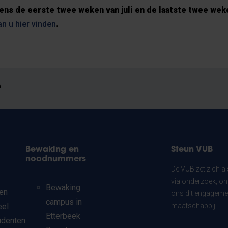
ens de eerste twee weken van juli en de laatste twee wek
an u hier vinden
.
?
Bewaking en
Steun VUB
noodnummers
De VUB zet zich a
via onderzoek, on
Bewaking
en
ons dit engagemen
campus in
eel
maatschappij.
Etterbeek
udenten