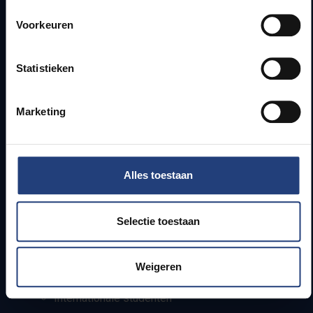
Snel naar
Voorkeuren
Webmail
Jobs
Statistieken
Lesroosters
Bereikbaarheid
Onderzoeksgroepen
Marketing
Campusfaciliteiten
Info voor
Alles toestaan
Pers
Studenten
Selectie toestaan
Personeel
PhD-studenten
Leerkrachten en secundaire scholen
Weigeren
Werkstudenten
Internationale studenten