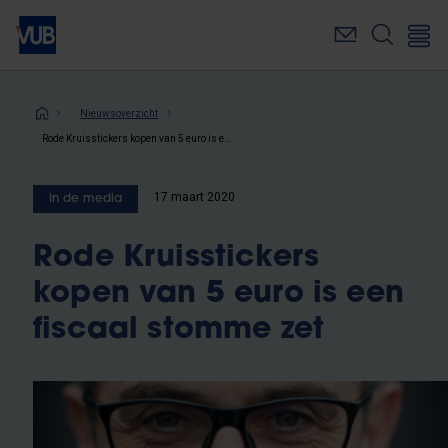
Overslaan
en
naar
de
inhoud
Kruimelpad
Nieuwsoverzicht
gaan
Rode Kruisstickers kopen van 5 euro is een fiscaal stomme zet
17 maart 2020
In de media
Rode Kruisstickers
kopen van 5 euro is een
fiscaal stomme zet