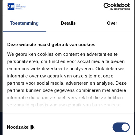
Professor raadt af nog Rode Kruisstickers te
kopen (Het Nieuwsblad)
Professor raadt af nog Rode Kruisstickers te
Toestemming
Details
Over
kopen (Gazet van Antwerpen)
Deze website maakt gebruik van cookies
We gebruiken cookies om content en advertenties te
personaliseren, om functies voor social media te bieden
en om ons websiteverkeer te analyseren. Ook delen we
informatie over uw gebruik van onze site met onze
partners voor social media, adverteren en analyse. Deze
Stond er een fout op deze pagina?
partners kunnen deze gegevens combineren met andere
informatie die u aan ze heeft verstrekt of die ze hebben
Laat het ons weten
verzameld op basis van uw gebruik van hun services.
Toestemmingsselectie
Noodzakelijk