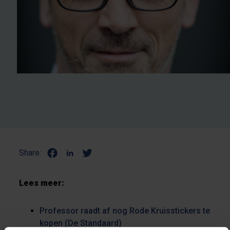
Share:
Lees meer:
Professor raadt af nog Rode Kruisstickers te
kopen (De Standaard)