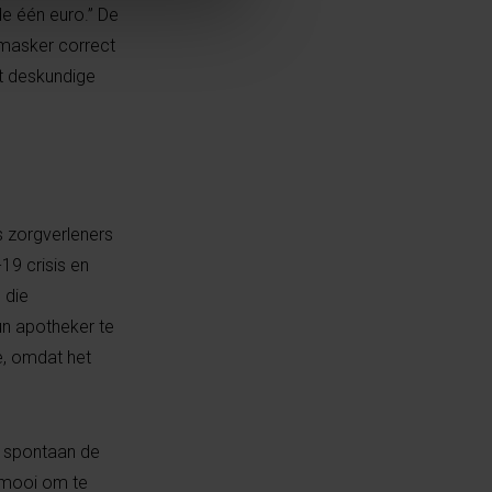
de één euro.” De
 masker correct
et deskundige
 zorgverleners
19 crisis en
 die
n apotheker te
e, omdat het
en spontaan de
k mooi om te