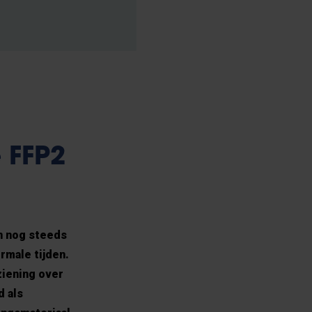
 FFP2
n nog steeds
rmale tijden.
ziening over
d als