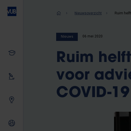
Overslaan
en
Kruimelpad
Nieuwsoverzicht
naar
de
inhoud
06 mei 2020
Nieuws
gaan
Studeren
Ruim hel
voor advi
Ons onderzoek
COVID-19
Samen innoveren
Internationale relaties