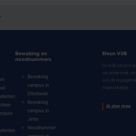
?
Bewaking en
Steun VUB
noodnummers
De VUB zet zich a
via onderzoek, on
Bewaking
en
ons dit engagemen
campus in
eel
maatschappij.
Etterbeek
udenten
Bewaking
chten
Ik doe mee
campus in
ndaire
Jette
Noodnummer
udenten