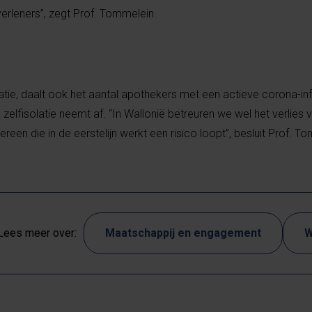
gverleners”, zegt Prof. Tommelein.
t
tie, daalt ook het aantal apothekers met een actieve corona-inf
n zelfisolatie neemt af. “In Wallonië betreuren we wel het verlies 
reen die in de eerstelijn werkt een risico loopt”, besluit Prof. T
Lees meer over:
Maatschappij en engagement
W