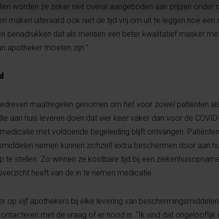
dien worden ze zeker niet overal aangeboden aan prijzen onder 
n maken uiteraard ook niet de tijd vrij om uit te leggen hoe een
jven benadrukken dat als mensen een beter kwalitatief masker m
un apotheker moeten zijn.”
d
gedreven maatregelen genomen om het voor zowel patiënten als
die aan huis leveren doen dat vier keer vaker dan voor de COVID-
 medicatie met voldoende begeleiding blijft ontvangen. Patiënten
smiddelen nemen kunnen zichzelf extra beschermen door aan hu
te stellen. Zo winnen ze kostbare tijd bij een ziekenhuisopnam
verzicht heeft van de in te nemen medicatie.
vier op vijf apothekers bij elke levering van beschermingsmiddel
ontacteren met de vraag of er nood is. “Ik vind dat ongelooflij