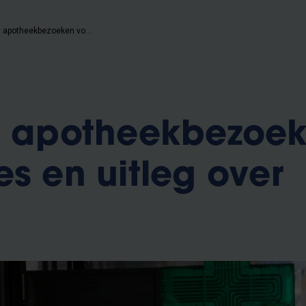
Ruim helft apotheekbezoeken voor advies en uitleg over COVID-19
ft apotheekbezoe
es en uitleg over