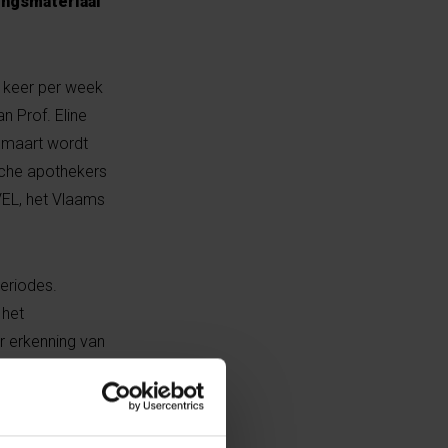
ingsmateriaal
e keer per week
n Prof. Eline
5 maart wordt
sche apothekers
EL, het Vlaams
periodes.
 het
r erkenning van
olgt al sinds de
oeken aan de
wel fors van