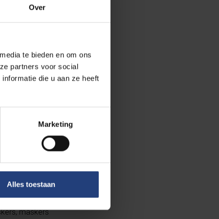
Over
 media te bieden en om ons
tsen naar
ze partners voor social
meters die in
nformatie die u aan ze heeft
, maar door de
uld moeten
Marketing
krijgen via de
 zijn
Alles toestaan
 De eerste
skers, maskers