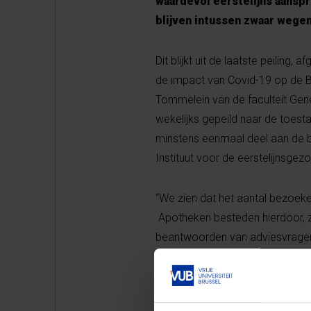
waardevol eerstelijns aansp
blijven intussen zwaar wege
Dit blijkt uit de laatste peilin
de impact van Covid-19 op de Be
Tommelein van de faculteit Gene
wekelijks gepeild naar de toest
minstens eenmaal deel aan de 
Instituut voor de eerstelijnsgez
“We zien dat het aantal bezoeke
Apotheken besteden hierdoor, zo
beantwoorden van adviesvragen
hun inspanningen door de overhei
uitbraak van de coronacrisis de
apotheker niet essentiële. Het a