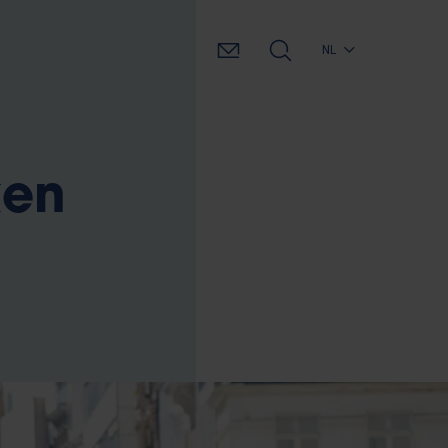
NL
ken