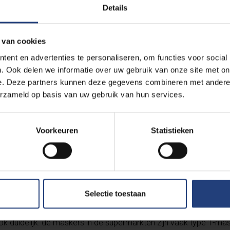
Details
 contactloze thermometers is groot
 van cookies
ent en advertenties te personaliseren, om functies voor social
l tekorten waren aan alcohol, blijkt het tekort zich nu te verplaa
. Ook delen we informatie over uw gebruik van onze site met on
op 3 apothekers beschikbaar zijn en vooral (contactloze) thermo
e. Deze partners kunnen deze gegevens combineren met andere i
rkrijgen zijn. “Veel apothekers zijn in overleg met leveranciers
erzameld op basis van uw gebruik van hun services.
terialen op de internationale markt zal men ook hier extra ged
in.
Voorkeuren
Statistieken
theken aan nog steeds geen chirurgische maskers geleverd te 
hter aan het licht dat grote partijen mondmaskers door bedrijven
Selectie toestaan
eept naar het buitenland. “Als dit klopt, tart dit alle verbeelding.
ok duidelijk: de maskers in de supermarkten zijn vaak type 1-ma