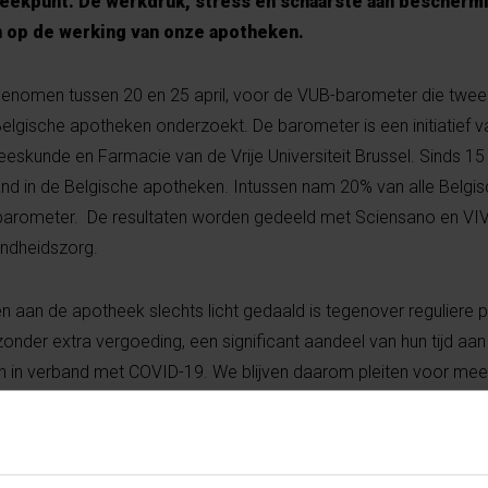
reekpunt. De werkdruk, stress en schaarste aan bescherm
n op de werking van onze apotheken.
g, afgenomen tussen 20 en 25 april, voor de VUB-barometer die twe
lgische apotheken onderzoekt. De barometer is een initiatief va
eskunde en Farmacie van de Vrije Universiteit Brussel. Sinds 1
and in de Belgische apotheken. Intussen nam 20% van alle Belgi
barometer. De resultaten worden gedeeld met Sciensano en VIV
ondheidszorg.
n aan de apotheek slechts licht gedaald is tegenover reguliere 
nder extra vergoeding, een significant aandeel van hun tijd aan
 in verband met COVID-19. We blijven daarom pleiten voor mee
d”, aldus Prof. Tommelein van de Vrije Universiteit Brussel. Zij v
 apothekers in de eerste lijn op. Vandaag zijn verder 1 op 3 bez
antal meldingen van verbale of fysieke agressie daalde gelukkig 